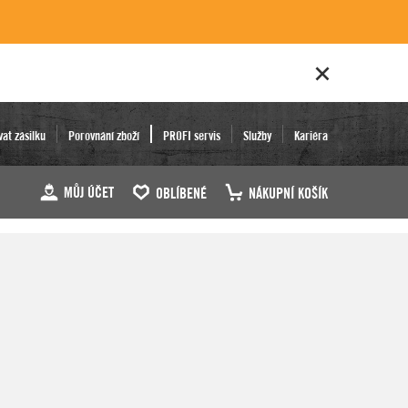
vat zásilku
Porovnání zboží
PROFI servis
Služby
Kariéra
MŮJ ÚČET
OBLÍBENÉ
NÁKUPNÍ KOŠÍK