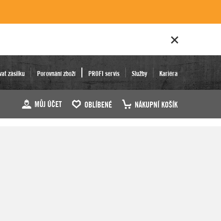
vat zásilku
Porovnání zboží
PROFI servis
Služby
Kariéra
MŮJ ÚČET
OBLÍBENÉ
NÁKUPNÍ KOŠÍK