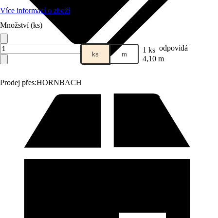
Více informací o zboží
Množství (ks)
odpovídá
1 ks
ks
m
4,10 m
Prodej přes:
HORNBACH