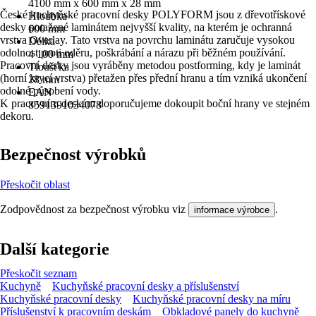
4100 mm x 600 mm x 28 mm
České kuchyňské pracovní desky POLYFORM jsou z dřevotřískové
Hloubka
desky potažené laminátem nejvyšší kvality, na kterém je ochranná
600 mm
vrstva Overlay. Tato vrstva na povrchu laminátu zaručuje vysokou
Délka
odolnost proti oděru, poškrábání a nárazu při běžném používání.
4 100 mm
Pracovní desky jsou vyráběny metodou postforming, kdy je laminát
Tloušťka
(horní krycí vrstva) přetažen přes přední hranu a tím vzniká ukončení
28 mm
odolné působení vody.
EAN
K pracovním deskám doporučujeme dokoupit boční hrany ve stejném
8591391034078
dekoru.
Bezpečnost výrobků
Přeskočit oblast
Zodpovědnost za bezpečnost výrobku viz
.
informace výrobce
Další kategorie
Přeskočit seznam
Kuchyně
Kuchyňské pracovní desky a příslušenství
Kuchyňské pracovní desky
Kuchyňské pracovní desky na míru
Příslušenství k pracovním deskám
Obkladové panely do kuchyně