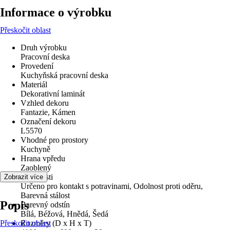
Informace o výrobku
Přeskočit oblast
Druh výrobku
Pracovní deska
Provedení
Kuchyňská pracovní deska
Materiál
Dekorativní laminát
Vzhled dekoru
Fantazie, Kámen
Označení dekoru
L5570
Vhodné pro prostory
Kuchyně
Hrana vpředu
Zaoblený
Vlastnosti
Zobrazit více
Určeno pro kontakt s potravinami, Odolnost proti oděru,
Barevná stálost
Popis
Barevný odstín
Bílá, Béžová, Hnědá, Šedá
Přeskočit oblast
Rozměry (D x H x T)