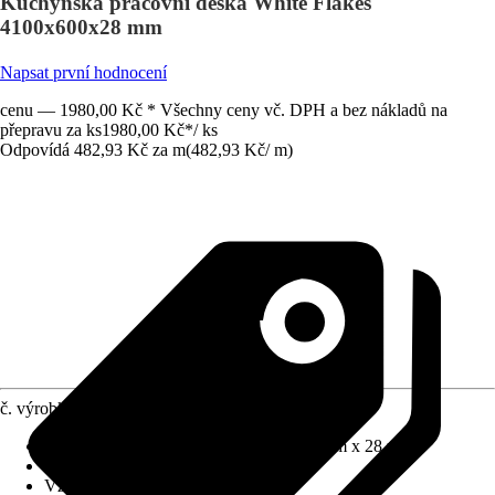
Kuchyňská pracovní deska White Flakes
4100x600x28 mm
Napsat první hodnocení
cenu — 1980,00 Kč * Všechny ceny vč. DPH a bez nákladů na
přepravu za ks
1980,00 Kč
*
/
ks
Odpovídá 482,93 Kč za m
(
482,93 Kč
/
m
)
č. výrobku
12709949
Rozměry (D x H x T)
:
4100 mm x 600 mm x 28 mm
Materiál
:
Dekorativní laminát
Vzhled dekoru
:
Fantazie, Kámen