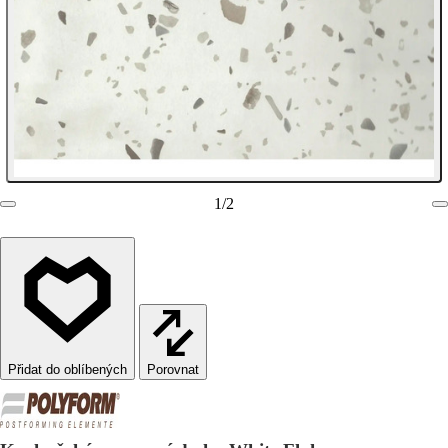
1
/
2
Porovnat