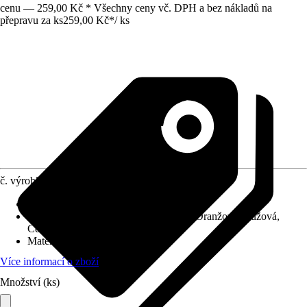
cenu — 259,00 Kč * Všechny ceny vč. DPH a bez nákladů na
přepravu za ks
259,00 Kč
*
/
ks
č. výrobku
12681982
Druh výrobku
:
Stavebnicová sada
Základní barva
:
Modrá, Žlutá, Zelená, Oranžová, Růžová,
Červená, Černá
Materiál
:
Papír, Plast
Více informací o zboží
Množství (ks)