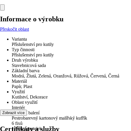
Informace o výrobku
Přeskočit oblast
Varianta
Příslušenství pro kutily
Typ činnosti
Příslušenství pro kutily
Druh výrobku
Stavebnicová sada
Základní barva
Modrá, Žlutá, Zelená, Oranžová, Růžová, Červená, Černá
Materiál
Papír, Plast
Využití
Kutilství, Dekorace
Oblast využití
Interiér
Součástí balení
Zobrazit více
Pestrobarevný kartonový malířský kufřík
6 fixů
Certifikáty a služby
12 mini pastelek