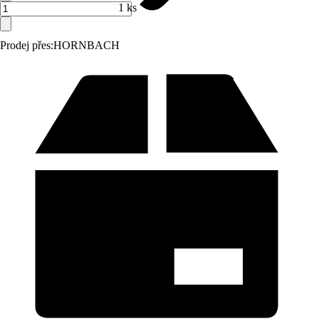
1 ks
Prodej přes:
HORNBACH