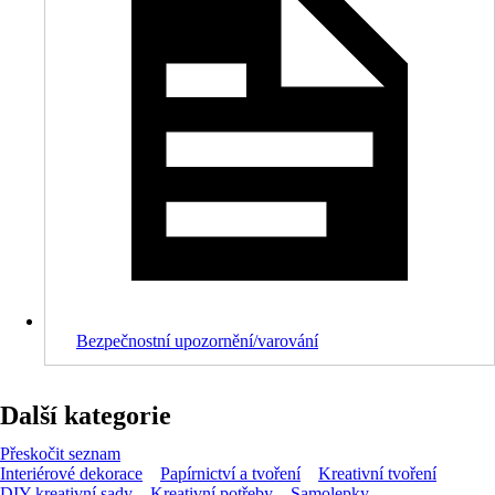
Bezpečnostní upozornění/varování
Další kategorie
Přeskočit seznam
Interiérové dekorace
Papírnictví a tvoření
Kreativní tvoření
DIY kreativní sady
Kreativní potřeby
Samolepky