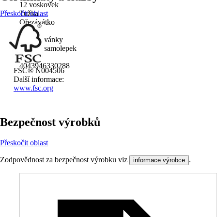
12 voskovek
Přeskočit oblast
Tužka
Ořezávátko
Guma
4 omalovánky
2 archy samolepek
EAN
4043946330288
FSC® N004506
Další informace:
www.fsc.org
Bezpečnost výrobků
Přeskočit oblast
Zodpovědnost za bezpečnost výrobku viz
.
informace výrobce