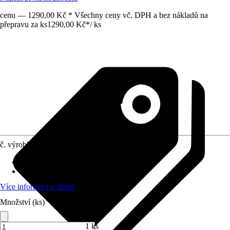
cenu — 1290,00 Kč * Všechny ceny vč. DPH a bez nákladů na
přepravu za ks
1290,00 Kč
*
/
ks
č. výrobku
12152651
Otvor ve dnu
:
Obsahuje
Oblast využití
:
Interiér, Exteriér
Více informací o zboží
Množství (ks)
1 ks