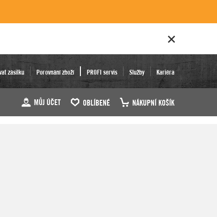
vat zásilku
Porovnání zboží
PROFI servis
Služby
Kariéra
MŮJ ÚČET
OBLÍBENÉ
NÁKUPNÍ KOŠÍK