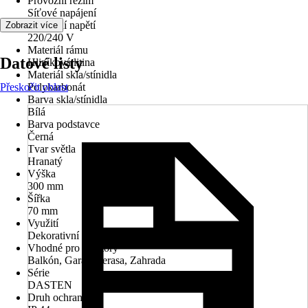
Provozní režim
Síťové napájení
Provozní napětí
Zobrazit více
220/240 V
Materiál rámu
Datové listy
Hliníková litina
Materiál skla/stínidla
Přeskočit oblast
Polykarbonát
Barva skla/stínidla
Bílá
Barva podstavce
Černá
Tvar světla
Hranatý
Výška
300 mm
Šířka
70 mm
Využití
Dekorativní osvětlení, Funkční osvětlení
Vhodné pro prostory
Balkón, Garáž, Terasa, Zahrada
Série
DASTEN
Druh ochrany