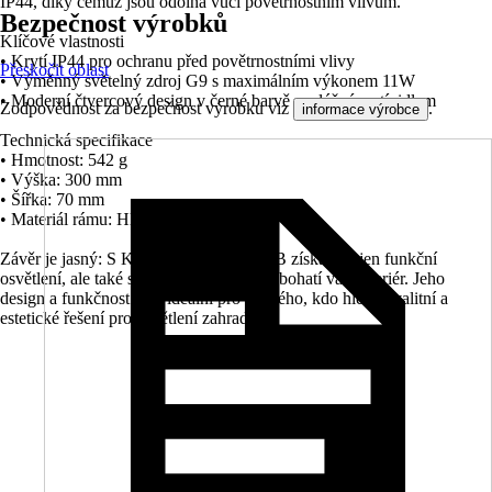
IP44, díky čemuž jsou odolná vůči povětrnostním vlivům.
Bezpečnost výrobků
Klíčové vlastnosti
• Krytí IP44 pro ochranu před povětrnostními vlivy
Přeskočit oblast
• Výměnný světelný zdroj G9 s maximálním výkonem 11W
• Moderní čtvercový design v černé barvě s mléčným stínidlem
Zodpovědnost za bezpečnost výrobku viz
.
informace výrobce
Technická specifikace
• Hmotnost: 542 g
• Výška: 300 mm
• Šířka: 70 mm
• Materiál rámu: Hliníková litina
Závěr je jasný: S Kanlux DASTEN 30 B získáte nejen funkční
osvětlení, ale také stylový prvek, který obohatí váš exteriér. Jeho
design a funkčnost jsou ideální pro každého, kdo hledá kvalitní a
estetické řešení pro osvětlení zahrady.