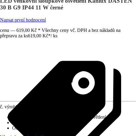
LED venkovní sloupkové osvětlení Kanlux DASTEN
30 B G9 IP44 11 W černé
Napsat první hodnocení
cenu — 619,00 Kč * Všechny ceny vč. DPH a bez nákladů na
přepravu za ks
619,00 Kč
*
/
ks
č. výrobku
12471840
Provedení
:
Dekorace, LED, Sloupkové osvětlení
Včetně světelného zdroje
:
Ne
Objímka
:
G9