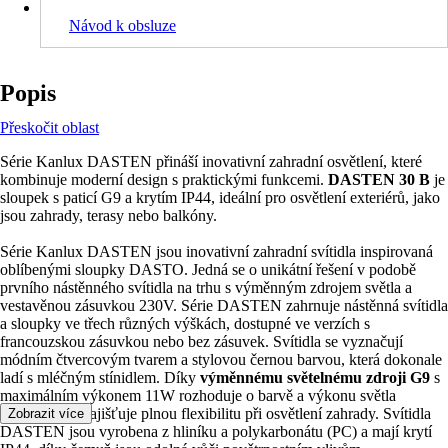
Návod k obsluze
Popis
Přeskočit oblast
Série Kanlux DASTEN přináší inovativní zahradní osvětlení, které
kombinuje moderní design s praktickými funkcemi.
DASTEN 30 B
je
sloupek s paticí G9 a krytím IP44, ideální pro osvětlení exteriérů, jako
jsou zahrady, terasy nebo balkóny.
Série Kanlux DASTEN jsou inovativní zahradní svítidla inspirovaná
oblíbenými sloupky DASTO. Jedná se o unikátní řešení v podobě
prvního nástěnného svítidla na trhu s výměnným zdrojem světla a
vestavěnou zásuvkou 230V. Série DASTEN zahrnuje nástěnná svítidla
a sloupky ve třech různých výškách, dostupné ve verzích s
francouzskou zásuvkou nebo bez zásuvek. Svítidla se vyznačují
módním čtvercovým tvarem a stylovou černou barvou, která dokonale
ladí s mléčným stínidlem. Díky
výměnnému světelnému zdroji G9
s
maximálním výkonem 11W rozhoduje o barvě a výkonu světla
uživatel, což zajišťuje plnou flexibilitu při osvětlení zahrady. Svítidla
Zobrazit více
DASTEN jsou vyrobena z hliníku a polykarbonátu (PC) a mají krytí