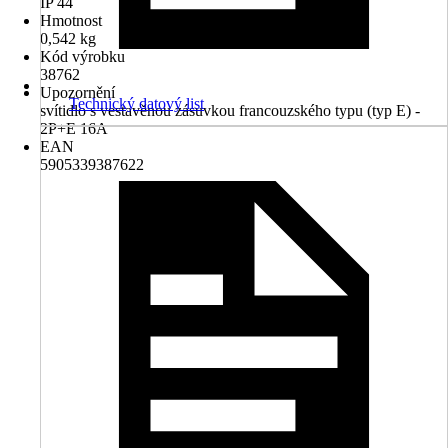
IP 44
Hmotnost
0,542 kg
Kód výrobku
38762
Upozornění
Technický datový list
svítidlo s vestavěnou zásuvkou francouzského typu (typ E) -
2P+E 16A
EAN
5905339387622