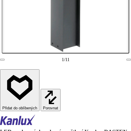
1
/
11
Porovnat