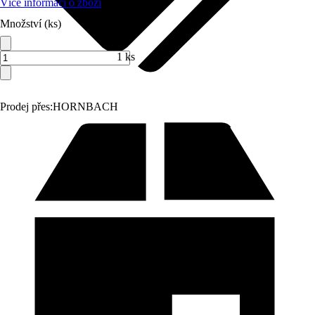
Více informací o zboží
Množství (ks)
1 ks
Prodej přes:
HORNBACH