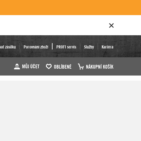
vat zásilku
Porovnání zboží
PROFI servis
Služby
Kariéra
MŮJ ÚČET
OBLÍBENÉ
NÁKUPNÍ KOŠÍK