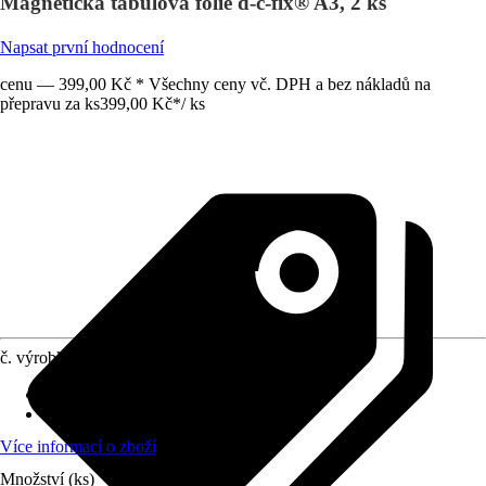
Magnetická tabulová fólie d-c-fix® A3, 2 ks
Napsat první hodnocení
cenu — 399,00 Kč * Všechny ceny vč. DPH a bez nákladů na
přepravu za ks
399,00 Kč
*
/
ks
č. výrobku
12013069
Materiál
:
PVC
Vzhled dekoru
:
Uni
Více informací o zboží
Množství (ks)