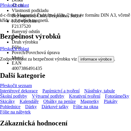
Přeskočit oblast
42 cm
Vlastnosti podkladu
d-c-fix® Magnetická tabulová fólie, 2 listy ve formátu DIN A3, včetně
Bez mastnot, Čisté, Bezprašné, Suché
křídy a 4 malých magnetů.
Kód výrobku
F2137520
Barevný odstín
Bezpečnost výrobků
Černá
Druh výrobku
Fólie
Přeskočit oblast
Povrch/Povrchová úprava
Matný
Zodpovědnost za bezpečnost výrobku viz
.
informace výrobce
EAN
4007386491435
Další kategorie
Přeskočit seznam
Interiérové dekorace
Papírnictví a tvoření
Nástěnky, tabule
Školní potřeby
Výtvarné potřeby
Kreativní tvoření
Fotorámečky
Skicáky
Kalendáře
Obálky na peníze
Magnetky
Plakáty
Pohlednice
Dárky
Dárkové tašky
Fólie na okna
Fólie na nábytek
Zákaznická hodnocení