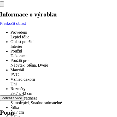
Informace o výrobku
Přeskočit oblast
Provedení
Lepicí fólie
Oblast použití
Interiér
Použití
Dekorace
Použití pro
Nábytek, Stěna, Dveře
Materiál
PVC
Vzhled dekoru
Uni
Rozměry
29,7 x 42 cm
Lepivost/adheze
Zobrazit více
Samolepicí, Snadno snímatelné
Šířka
Popis
29,7 cm
Délka