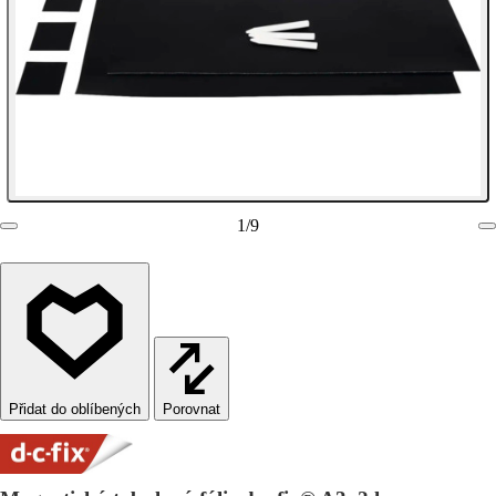
1
/
9
Porovnat