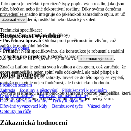
Tato opora je perfektní pro různé typy popínavých rostlin, jako jsou
růže, břečťan nebo jiné dekorativní rostliny. Díky svému černému
provedení se snadno integruje do jakéhokoli zahradního stylu, ať už
preferujete moderní, rustikální nebo klasický vzhled.
Zobrazit více
Technická specifikace:
Bezpečnost výrobků
•
Délka:
0 cm (variabilní dle potřeby)
•
Povrchová úprava:
Odolná proti povětrnostním vlivům, což
zajišťuje minimální údržbu
Přeskočit oblast
•
Průměr:
Není specifikováno, ale konstrukce je robustní a stabilní
•
Vhodné pro prostory:
Exteriér, zahrady, terasy
Zodpovědnost za bezpečnost výrobku viz
.
informace výrobce
Značka Lafiora je známá svou kvalitou a designem, což zaručuje, že
opora pampeliška nejen splní vaše očekávání, ale také přispěje k
Další kategorie
celkovému vzhledu vaší zahrady. Investice do této opory se vyplatí,
protože poskytuje nejen funkčnost, ale i estetickou hodnotu.
Přeskočit seznam
Zahrada
Rostliny a pěstování
Příslušenství k rostlinám
Vytvořte si krásnou a harmonickou zahradu s oporou pampeliška, která
Opory pro rostliny
Mříže na popínavé rostliny
podpoří vaše rostliny a dodá vašemu prostoru jedinečný šarm.
Ostatní opory pro rostliny
Tyčky k rajčatům
Dřevěné vyvazovací kůly
Bambusové tyče
Vázací dráty
Oblouky na růže
Zákaznická hodnocení