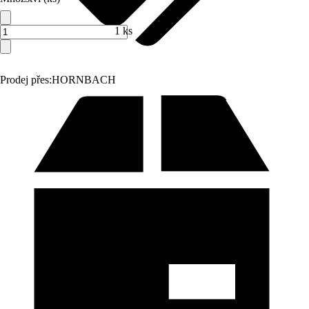
1 ks
Prodej přes:
HORNBACH