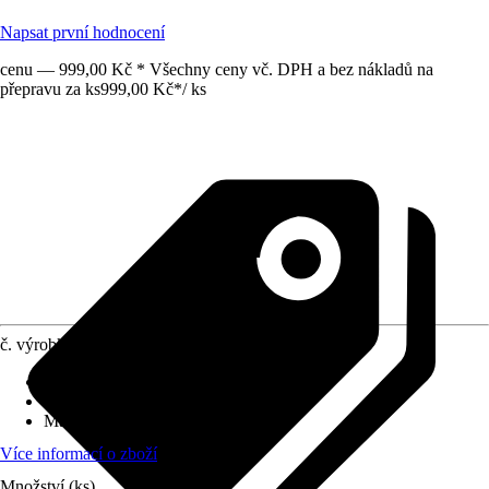
Napsat první hodnocení
cenu — 999,00 Kč * Všechny ceny vč. DPH a bez nákladů na
přepravu za ks
999,00 Kč
*
/
ks
č. výrobku
10596756
Druh výrobku
:
Opěrná mřížka
Základní barva
:
Černá
Materiál
:
Kov
Více informací o zboží
Množství (ks)