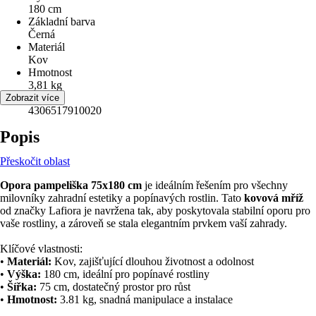
180 cm
Základní barva
Černá
Materiál
Kov
Hmotnost
3,81 kg
EAN
Zobrazit více
4306517910020
Popis
Přeskočit oblast
Opora pampeliška 75x180 cm
je ideálním řešením pro všechny
milovníky zahradní estetiky a popínavých rostlin. Tato
kovová mříž
od značky Lafiora je navržena tak, aby poskytovala stabilní oporu pro
vaše rostliny, a zároveň se stala elegantním prvkem vaší zahrady.
Klíčové vlastnosti:
•
Materiál:
Kov, zajišťující dlouhou životnost a odolnost
•
Výška:
180 cm, ideální pro popínavé rostliny
•
Šířka:
75 cm, dostatečný prostor pro růst
•
Hmotnost:
3.81 kg, snadná manipulace a instalace