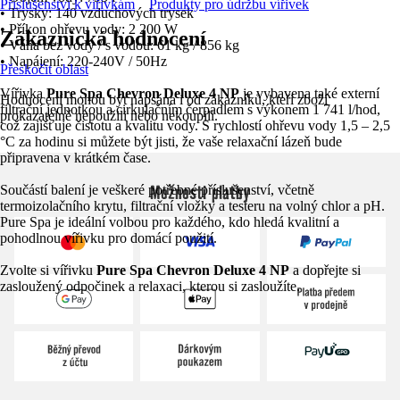
Příslušenství k vířivkám
Produkty pro údržbu vířivek
• Trysky: 140 vzduchových trysek
• Příkon ohřevu vody: 2 200 W
Zákaznická hodnocení
• Váha bez vody / s vodou: 61 kg / 856 kg
• Napájení: 220-240V / 50Hz
Přeskočit oblast
Vířivka
Pure Spa Chevron Deluxe 4 NP
je vybavena také externí
Hodnocení mohou být napsána i od zákazníků, kteří zboží
filtrační jednotkou a cirkulačním čerpadlem s výkonem 1 741 l/hod,
prokazatelně nepoužili nebo nekoupili.
což zajišťuje čistotu a kvalitu vody. S rychlostí ohřevu vody 1,5 – 2,5
°C za hodinu si můžete být jisti, že vaše relaxační lázeň bude
připravena v krátkém čase.
Možnosti platby
Součástí balení je veškeré potřebné příslušenství, včetně
termoizolačního krytu, filtrační vložky a testeru na volný chlor a pH.
Pure Spa je ideální volbou pro každého, kdo hledá kvalitní a
pohodlnou vířivku pro domácí použití.
Zvolte si vířivku
Pure Spa Chevron Deluxe 4 NP
a dopřejte si
zasloužený odpočinek a relaxaci, kterou si zasloužíte.