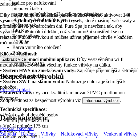
hadice pro nafukování
zahradě.
přepravní taška
tester na volný chlor, pH a celkovou zásaditost
Díky intuitivnímu ovládacímu panelu můžete snadno aktivovat
140
přívodový kabel o délce 5m
vysoce výkonných bublinkových trysek
, které masírují vaše svaly a
Počet trysek
přinášejí úlevu po náročném dni. Pure Spa je navržena tak, aby
140 Kus
vyžadovala minimální údržbu, což vám umožní soustředit se na
Topný výkon
relaxaci. S touto vířivkou si můžete užívat příjemné chvíle v každém
2 200 W
ročním období.
Barva vnitřního obložení
Béžová
Klíčové vlastnosti:
EAN
•
Ovládání pomocí mobilní aplikace:
Díky vestavěnému wi-fi
Zobrazit více
8590517100451
modulu můžete ovládat všechny funkce vířivky na dálku.
•
Systém HWS na změkčování vody:
Zajišťuje příjemnější a šetrnější
Bezpečnost výrobků
vodu pro vaši pokožku.
•
Systém SWT na slanou vodu:
Nahrazuje chlor a je šetrnější k
pokožce.
Přeskočit oblast
•
Materiál vany:
Vysoce kvalitní laminované PVC pro dlouhou
životnost.
Zodpovědnost za bezpečnost výrobku viz
.
informace výrobce
Technická specifikace:
• Počet osob: 4 dospělé osoby
Další kategorie
• Vnitřní průměr: 124 cm
• Vnější průměr: 175 cm
Přeskočit seznam
• Výška: 71 cm
Zahrada
Bazény
Vířivky
Nafukovací vířivky
Venkovní vířivky
• Objem vody: 795 l