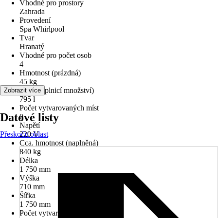
Vhodné pro prostory
Zahrada
Provedení
Spa Whirlpool
Tvar
Hranatý
Vhodné pro počet osob
4
Hmotnost (prázdná)
45 kg
Objem (plnicí množství)
Zobrazit více
795 l
Počet vytvarovaných míst
Datové listy
0
Napětí
Přeskočit oblast
220 V
Cca. hmotnost (naplněná)
840 kg
Délka
1 750 mm
Výška
710 mm
Šířka
1 750 mm
Počet vytvarovaných lehátek