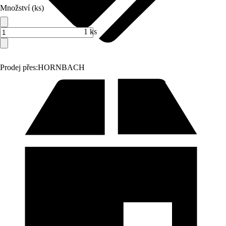
Množství (ks)
1 ks
Prodej přes:
HORNBACH