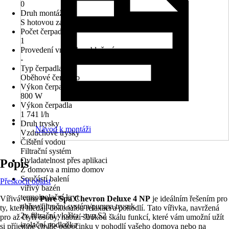
0
Druh montáže
S hotovou zásuvkou
Počet čerpadel
1
Provedení vnitřního obložení
-
Typ čerpadla
Oběhové čerpadlo
Výkon čerpadla
800 W
Výkon čerpadla
1 741 l/h
Druh trysky
Návod k montáži
Vzduchové trysky
Čištění vodou
Filtrační systém
Ovladatelnost přes aplikaci
Popis
Z domova a mimo domov
Součástí balení
Přeskočit oblast
vířivý bazén
termoizolační kryt
Vířivá vana
Pure Spa Chevron Deluxe 4 NP
je ideálním řešením pro
ohřev/filtrační systém/pumpa trysek
ty, kteří hledají dokonalou relaxaci a pohodlí. Tato vířivka, navržená
2x filtrační vložka - typ S2
pro až čtyři osoby, nabízí širokou škálu funkcí, které vám umožní užít
izolační podložka
si příjemné chvíle odpočinku v pohodlí vašeho domova nebo na