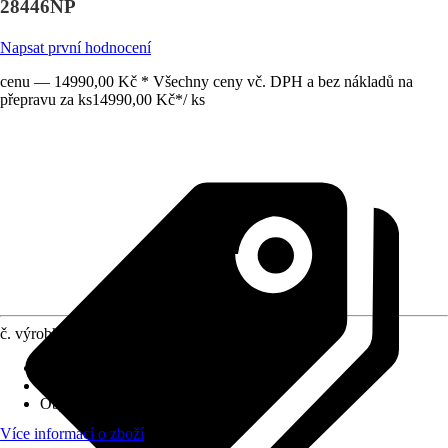
28446NP
Napsat první hodnocení
cenu — 14990,00 Kč * Všechny ceny vč. DPH a bez nákladů na
přepravu za ks
14990,00 Kč
*
/
ks
č. výrobku
12296176
Počet trysek
:
140 Kus
Vhodné pro počet osob
:
4
Objem (plnicí množství)
:
795 l
Více informací o zboží