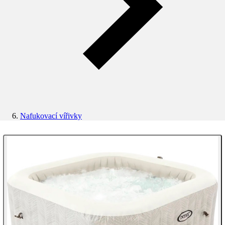
Nafukovací vířivky