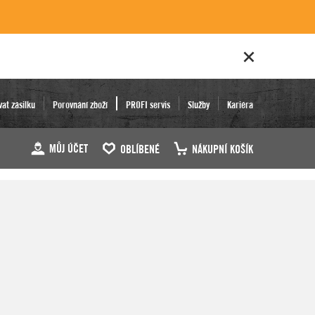
vat zásilku
Porovnání zboží
PROFI servis
Služby
Kariéra
MŮJ ÚČET
OBLÍBENÉ
NÁKUPNÍ KOŠÍK