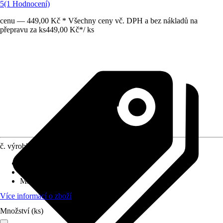
5
(1 Hodnocení)
cenu — 449,00 Kč * Všechny ceny vč. DPH a bez nákladů na
přepravu za ks
449,00 Kč
*
/
ks
č. výrobku
12205569
Druh výrobku
:
Obelisk
Základní barva
:
Černá
Materiál
:
Kov
Více informací o zboží
Množství (ks)