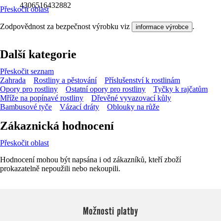
4306516432882
Přeskočit oblast
Zodpovědnost za bezpečnost výrobku viz
.
informace výrobce
Další kategorie
Přeskočit seznam
Zahrada
Rostliny a pěstování
Příslušenství k rostlinám
Opory pro rostliny
Ostatní opory pro rostliny
Tyčky k rajčatům
Mříže na popínavé rostliny
Dřevěné vyvazovací kůly
Bambusové tyče
Vázací dráty
Oblouky na růže
Zákaznická hodnocení
Přeskočit oblast
Hodnocení mohou být napsána i od zákazníků, kteří zboží
prokazatelně nepoužili nebo nekoupili.
Možnosti platby