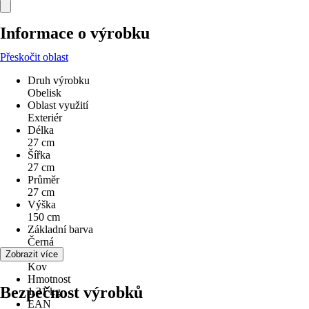
Informace o výrobku
Přeskočit oblast
Druh výrobku
Obelisk
Oblast využití
Exteriér
Délka
27 cm
Šířka
27 cm
Průměr
27 cm
Výška
150 cm
Základní barva
Černá
Materiál
Zobrazit více
Kov
Hmotnost
Bezpečnost výrobků
1,31 kg
EAN