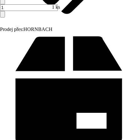
1 ks
Prodej přes:
HORNBACH