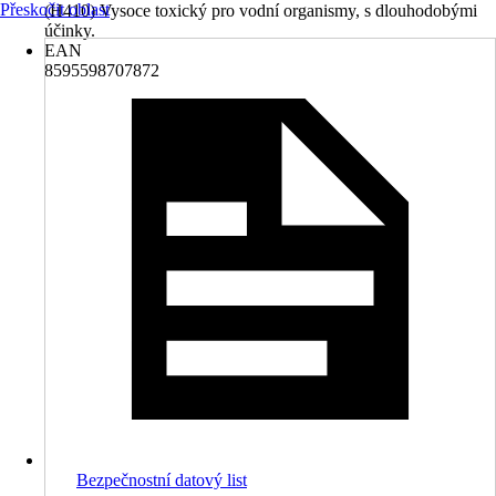
Přeskočit oblast
(H410) Vysoce toxický pro vodní organismy, s dlouhodobými
účinky.
EAN
8595598707872
Bezpečnostní datový list