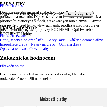
RADY A TIPY
Přeskočit oblast
Dřevo je přírodní materiál a jako takový podléhá degradaci čili
Zodpovědnost za bezpečnost výrobku viz
.
informace výrobce
poškození a rozkladu. Děje se tak vlivem klimatických podmínek a
působením biotických škůdců, dřevokazných hub a hmyzu. Abyste
vaši pergolu před těmito vlivy uchránili, prodlužte životnost dřeva
Další kategorie
preventivní impregnací přípravky BOCHEMIT Opti F+ nebo
BOCHEMIT Hobby.
Přeskočit seznam
Barvy, tapety a obložení stěn
Barvy, laky
Nátěry a ochrana dřeva
Impregnace dřeva
Nátěry na dřevo
Ochrana dřeva
Oprava a renovace dřeva a nábytku
Zákaznická hodnocení
Přeskočit oblast
Hodnocení mohou být napsána i od zákazníků, kteří zboží
prokazatelně nepoužili nebo nekoupili.
Možnosti platby