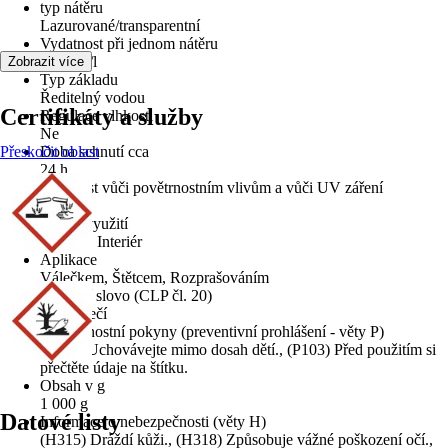
typ nátěru
Lazurované/transparentní
Vydatnost při jednom nátěru
13,5 m²/l
Zobrazit více
Typ základu
Ředitelný vodou
Certifikáty a služby
Regulace vlhkosti
Ne
Přeskočit oblast
Doba schnutí cca
24 h
Odolnost vůči povětrnostním vlivům a vůči UV záření
Ano
Oblast využití
Exteriér, Interiér
Aplikace
Válečkem, Štětcem, Rozprašováním
Signální slovo (CLP čl. 20)
Nebezpečí
Bezpečnostní pokyny (preventivní prohlášení - věty P)
(P102) Uchovávejte mimo dosah dětí., (P103) Před použitím si
přečtěte údaje na štítku.
Obsah v g
1 000 g
Datové listy
Informace o nebezpečnosti (věty H)
(H315) Dráždí kůži., (H318) Způsobuje vážné poškození očí.,