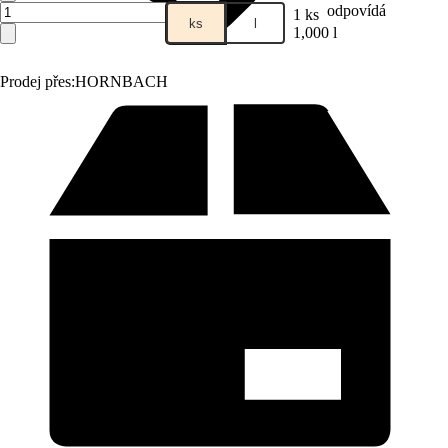
odpovídá
1 ks
ks
l
1,000 l
Prodej přes:
HORNBACH