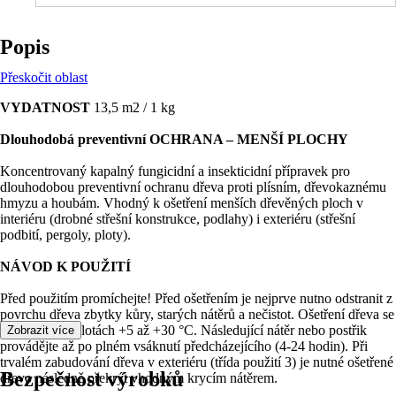
Popis
Přeskočit oblast
VYDATNOST
13,5 m2 / 1 kg
Dlouhodobá preventivní OCHRANA – MENŠÍ PLOCHY
Koncentrovaný kapalný fungicidní a insekticidní přípravek pro
dlouhodobou preventivní ochranu dřeva proti plísním, dřevokaznému
hmyzu a houbám. Vhodný k ošetření menších dřevěných ploch v
interiéru (drobné střešní konstrukce, podlahy) i exteriéru (střešní
podbití, pergoly, ploty).
NÁVOD K POUŽITÍ
Před použitím promíchejte! Před ošetřením je nejprve nutno odstranit z
povrchu dřeva zbytky kůry, starých nátěrů a nečistot. Ošetření dřeva se
provádí při teplotách +5 až +30 °C. Následující nátěr nebo postřik
Zobrazit více
provádějte až po plném vsáknutí předcházejícího (4-24 hodin). Při
trvalém zabudování dřeva v exteriéru (třída použití 3) je nutné ošetřené
Bezpečnost výrobků
dřevo následně překrýt vhodným krycím nátěrem.