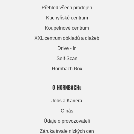
Přehled všech prodejen
Kuchyňské centrum
Koupelnové centrum
XXL centrum obkladů a dlažeb
Drive - In
Self-Scan
Hornbach Box
O HORNBACHu
Jobs a Kariera
O nás
Údaje o provozovateli
Záruka trvale nízkých cen