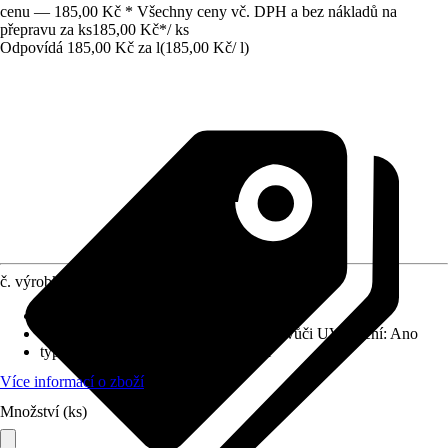
cenu — 185,00 Kč * Všechny ceny vč. DPH a bez nákladů na
přepravu za ks
185,00 Kč
*
/
ks
Odpovídá 185,00 Kč za l
(
185,00 Kč
/
l
)
č. výrobku
10537403
Vydatnost při jednom nátěru
:
13,5 m²/l
Odolnost vůči povětrnostním vlivům a vůči UV záření
:
Ano
typ nátěru
:
Lazurované/transparentní
Více informací o zboží
Množství (ks)