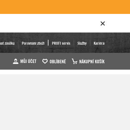
vat zásilku
Porovnání zboží
PROFI servis
Služby
Kariéra
MŮJ ÚČET
OBLÍBENÉ
NÁKUPNÍ KOŠÍK