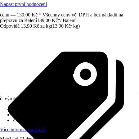
Napsat první hodnocení
cenu — 139,00 Kč * Všechny ceny vč. DPH a bez nákladů na
přepravu za Balení
139,00 Kč
*
/
Balení
Odpovídá 13,90 Kč za kg
(
13,90 Kč
/
kg
)
č. výrobku
10734288
Zbytková vlhkost
:
25 %
Výhrevnost v kW/h
:
0 kWh
Záloha
:
-
Více informací o zboží
Množství (Balení)