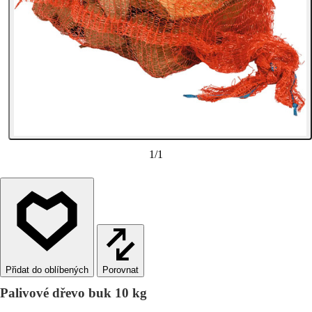
1
/
1
Porovnat
Palivové dřevo buk 10 kg