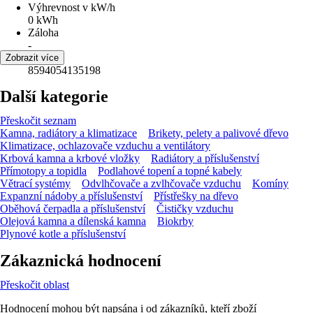
Výhrevnost v kW/h
0 kWh
Záloha
-
EAN
Zobrazit více
8594054135198
Další kategorie
Přeskočit seznam
Kamna, radiátory a klimatizace
Brikety, pelety a palivové dřevo
Klimatizace, ochlazovače vzduchu a ventilátory
Krbová kamna a krbové vložky
Radiátory a příslušenství
Přímotopy a topidla
Podlahové topení a topné kabely
Větrací systémy
Odvlhčovače a zvlhčovače vzduchu
Komíny
Expanzní nádoby a příslušenství
Přístřešky na dřevo
Oběhová čerpadla a příslušenství
Čističky vzduchu
Olejová kamna a dílenská kamna
Biokrby
Plynové kotle a příslušenství
Zákaznická hodnocení
Přeskočit oblast
Hodnocení mohou být napsána i od zákazníků, kteří zboží