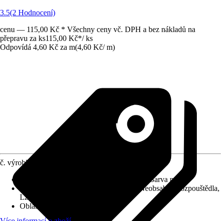
3.5
(2 Hodnocení)
cenu — 115,00 Kč * Všechny ceny vč. DPH a bez nákladů na
přepravu za ks
115,00 Kč
*
/
ks
Odpovídá 4,60 Kč za m
(
4,60 Kč
/
m
)
č. výrobku
8182032
Vhodné pro podklad
:
Tapeta, Lak, Papír, Barva na zeď
Vlastnosti
:
Beze zbytku odstranitelná, Neobsahuje rozpouštědla,
Lze odtrhávat ručně
Oblast využití
:
Interiér
Více informací o zboží