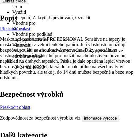
Délka
Zobrazit více
25 m
Využití
Popis
Oblepení, Zakrytí, Upevňování, Označit
Vhodné pro
Přeskočit oblast
Stěny
Vhodné pro podklad
Maskovací páska tesa® PROFESSIONAL Sensitive na tapety je
Tapeta, Lak, Papír, Barva na zeď
maskovací páska z velmi tenkého papíru. Její vlastnosti umožňují
Vlastnosti
bezpečné použití na choulostivém povrchu. Díky speciálním
Beze zbytku odstranitelná, Neobsahuje rozpouštědla, Lze
vlastnostem je páska ideální pro použití na choulostivém povrchu,
odtrhávat ručně
například na drahých tapetách. Páska je dále opatřena lepicí vrstvou
EAN
bez obsahu rozpouštědel, která dokonale přilne na všechny typy
4042448149992
hladkých povrchů, ale také ji do 14 dnů můžete bezpečně a beze stop
odstranit.
Bezpečnost výrobků
Přeskočit oblast
Zodpovědnost za bezpečnost výrobku viz
.
informace výrobce
Další kategorie