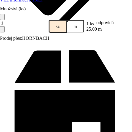
Množství (ks)
odpovídá
1 ks
ks
m
25,00 m
Prodej přes:
HORNBACH