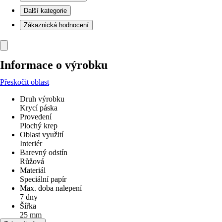
Další kategorie
Zákaznická hodnocení
Informace o výrobku
Přeskočit oblast
Druh výrobku
Krycí páska
Provedení
Plochý krep
Oblast využití
Interiér
Barevný odstín
Růžová
Materiál
Speciální papír
Max. doba nalepení
7 dny
Šířka
25 mm