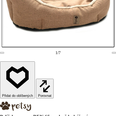
1
/
7
Porovnat