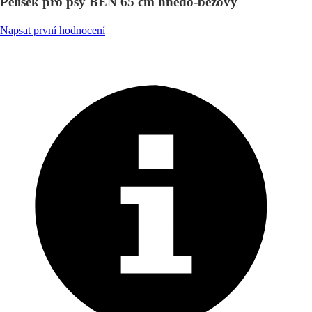
Pelíšek pro psy BEN 65 cm hnědo-béžový
Napsat první hodnocení