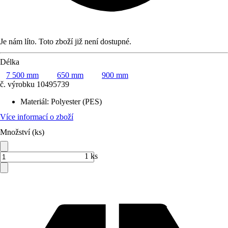
Je nám líto. Toto zboží již není dostupné.
Délka
7 500 mm
650 mm
900 mm
č. výrobku
10495739
Materiál
:
Polyester (PES)
Více informací o zboží
Množství (ks)
1 ks