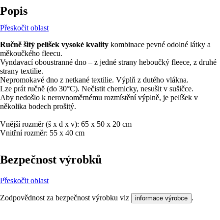
Popis
Přeskočit oblast
Ručně šitý pelíšek vysoké kvality
kombinace pevné odolné látky a
měkoučkého fleecu.
Vyndavací oboustranné dno – z jedné strany heboučký fleece, z druhé
strany textilie.
Nepromokavé dno z netkané textilie. Výplň z dutého vlákna.
Lze prát ručně (do 30°C). Nečistit chemicky, nesušit v sušičce.
Aby nedošlo k nerovnoměrnému rozmístění výplně, je pelíšek v
několika bodech prošitý.
Vnější rozměr (š x d x v): 65 x 50 x 20 cm
Vnitřní rozměr: 55 x 40 cm
Bezpečnost výrobků
Přeskočit oblast
Zodpovědnost za bezpečnost výrobku viz
.
informace výrobce