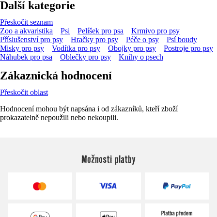
Další kategorie
Přeskočit seznam
Zoo a akvaristika
Psi
Pelíšek pro psa
Krmivo pro psy
Příslušenství pro psy
Hračky pro psy
Péče o psy
Psí boudy
Misky pro psy
Vodítka pro psy
Obojky pro psy
Postroje pro psy
Náhubek pro psa
Oblečky pro psy
Knihy o psech
Zákaznická hodnocení
Přeskočit oblast
Hodnocení mohou být napsána i od zákazníků, kteří zboží
prokazatelně nepoužili nebo nekoupili.
Možnosti platby