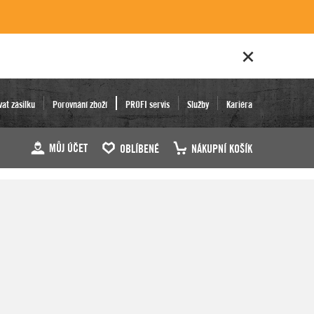
vat zásilku
Porovnání zboží
PROFI servis
Služby
Kariéra
MŮJ ÚČET
OBLÍBENÉ
NÁKUPNÍ KOŠÍK