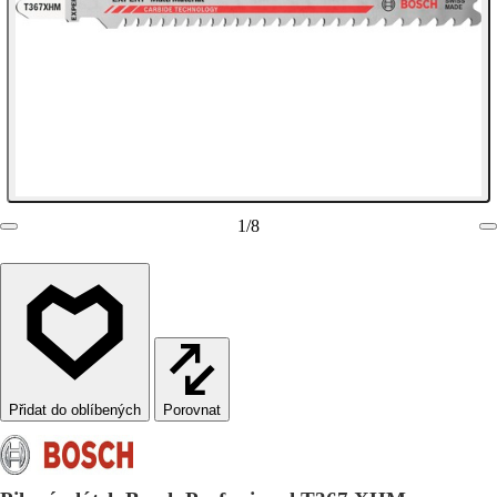
1
/
8
Porovnat