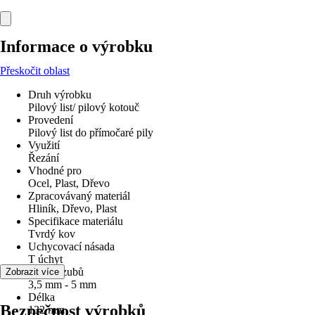
Informace o výrobku
Přeskočit oblast
Druh výrobku
Pilový list/ pilový kotouč
Provedení
Pilový list do přímočaré pily
Využití
Řezání
Vhodné pro
Ocel, Plast, Dřevo
Zpracovávaný materiál
Hliník, Dřevo, Plast
Specifikace materiálu
Tvrdý kov
Uchycovací násada
T úchyt
Rozteč zubů
Zobrazit více
3,5 mm - 5 mm
Délka
Bezpečnost výrobků
132 mm