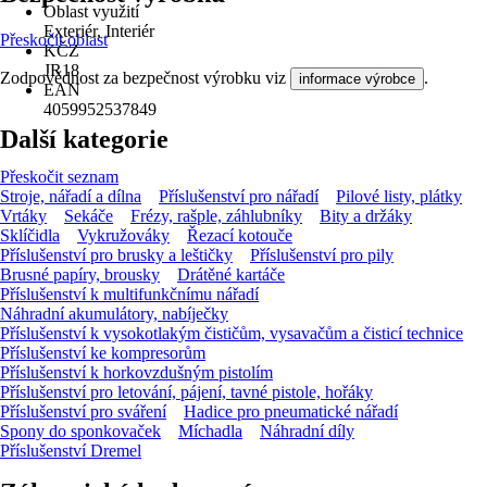
Oblast využití
Exteriér, Interiér
Přeskočit oblast
KČZ
JR18
Zodpovědnost za bezpečnost výrobku viz
.
informace výrobce
EAN
4059952537849
Další kategorie
Přeskočit seznam
Stroje, nářadí a dílna
Příslušenství pro nářadí
Pilové listy, plátky
Vrtáky
Sekáče
Frézy, rašple, záhlubníky
Bity a držáky
Sklíčidla
Vykružováky
Řezací kotouče
Příslušenství pro brusky a leštičky
Příslušenství pro pily
Brusné papíry, brousky
Drátěné kartáče
Příslušenství k multifunkčnímu nářadí
Náhradní akumulátory, nabíječky
Příslušenství k vysokotlakým čističům, vysavačům a čisticí technice
Příslušenství ke kompresorům
Příslušenství k horkovzdušným pistolím
Příslušenství pro letování, pájení, tavné pistole, hořáky
Příslušenství pro sváření
Hadice pro pneumatické nářadí
Spony do sponkovaček
Míchadla
Náhradní díly
Příslušenství Dremel