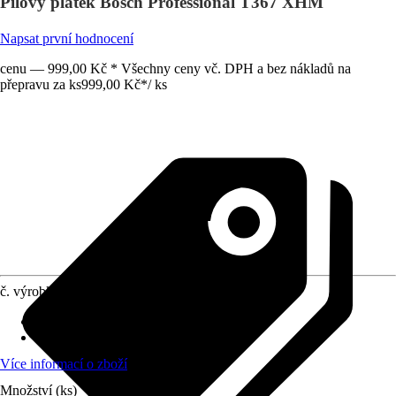
Pilový plátek Bosch Professional T367 XHM
Napsat první hodnocení
cenu — 999,00 Kč * Všechny ceny vč. DPH a bez nákladů na
přepravu za ks
999,00 Kč
*
/
ks
č. výrobku
10400614
Provedení
:
Pilový list do přímočaré pily
Uchycovací násada
:
T úchyt
Více informací o zboží
Množství (ks)