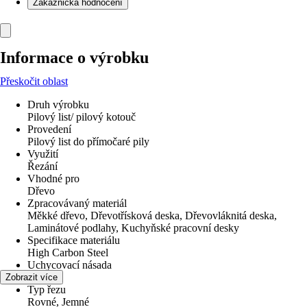
Zákaznická hodnocení
Informace o výrobku
Přeskočit oblast
Druh výrobku
Pilový list/ pilový kotouč
Provedení
Pilový list do přímočaré pily
Využití
Řezání
Vhodné pro
Dřevo
Zpracovávaný materiál
Měkké dřevo, Dřevotřísková deska, Dřevovláknitá deska,
Laminátové podlahy, Kuchyňské pracovní desky
Specifikace materiálu
High Carbon Steel
Uchycovací násada
T úchyt
Zobrazit více
Typ řezu
Rovné, Jemné