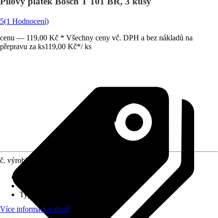
Pilový plátek Bosch T 101 BR, 3 kusy
5
(1 Hodnocení)
cenu — 119,00 Kč * Všechny ceny vč. DPH a bez nákladů na
přepravu za ks
119,00 Kč
*
/
ks
č. výrobku
8652565
Provedení
:
Pilový list do přímočaré pily
Uchycovací násada
:
T úchyt
Typ řezu
:
Rovné, Jemné
Více informací o zboží