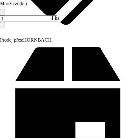
Množství (ks)
1 ks
Prodej přes:
HORNBACH