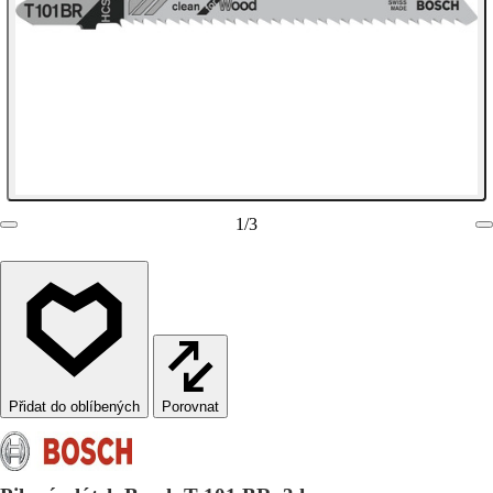
1
/
3
Porovnat