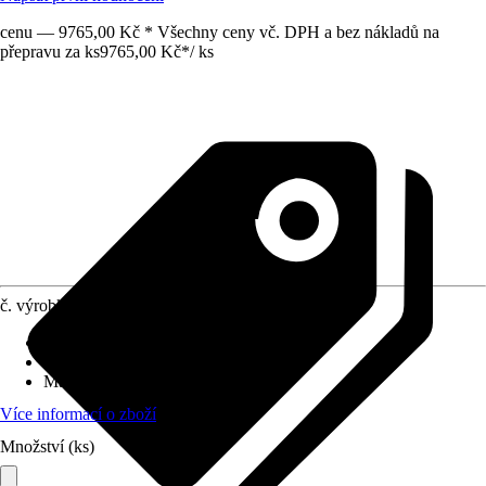
cenu — 9765,00 Kč * Všechny ceny vč. DPH a bez nákladů na
přepravu za ks
9765,00 Kč
*
/
ks
č. výrobku
6650280
Druh výrobku
:
Plachta
Provedení
:
Plachta
Materiál
:
PVC
Více informací o zboží
Množství (ks)