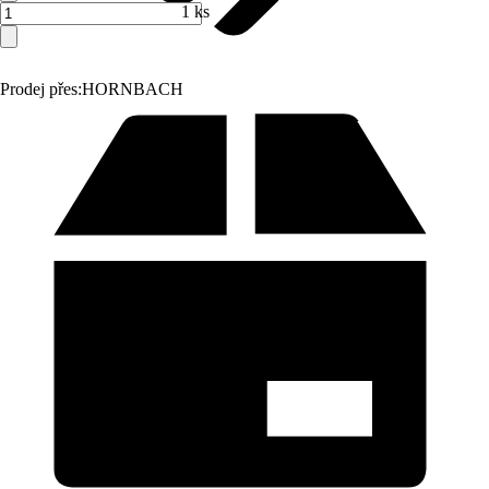
1 ks
Prodej přes:
HORNBACH