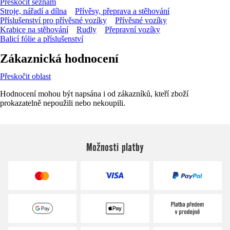
Přeskočit seznam
Stroje, nářadí a dílna
Přívěsy, přeprava a stěhování
Příslušenství pro přívěsné vozíky
Přívěsné vozíky
Krabice na stěhování
Rudly
Přepravní vozíky
Balicí fólie a příslušenství
Zákaznická hodnocení
Přeskočit oblast
Hodnocení mohou být napsána i od zákazníků, kteří zboží
prokazatelně nepoužili nebo nekoupili.
Možnosti platby