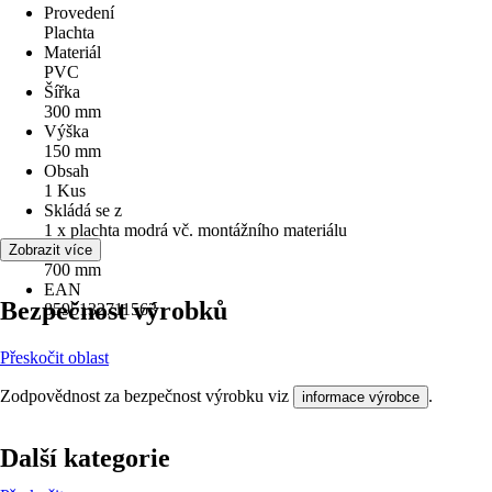
Provedení
Plachta
Materiál
PVC
Šířka
300 mm
Výška
150 mm
Obsah
1 Kus
Skládá se z
1 x plachta modrá vč. montážního materiálu
Délka
Zobrazit více
700 mm
EAN
Bezpečnost výrobků
8595132711563
Přeskočit oblast
Zodpovědnost za bezpečnost výrobku viz
.
informace výrobce
Další kategorie