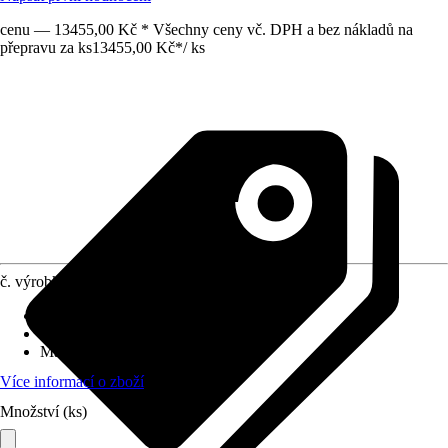
cenu — 13455,00 Kč * Všechny ceny vč. DPH a bez nákladů na
přepravu za ks
13455,00 Kč
*
/
ks
č. výrobku
6650275
Druh výrobku
:
Plachta
Provedení
:
Plachta
Materiál
:
PVC
Více informací o zboží
Množství (ks)