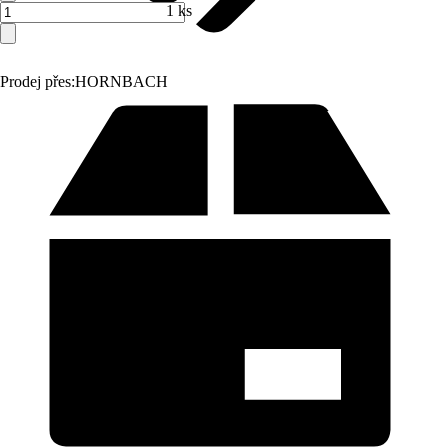
1 ks
Prodej přes:
HORNBACH