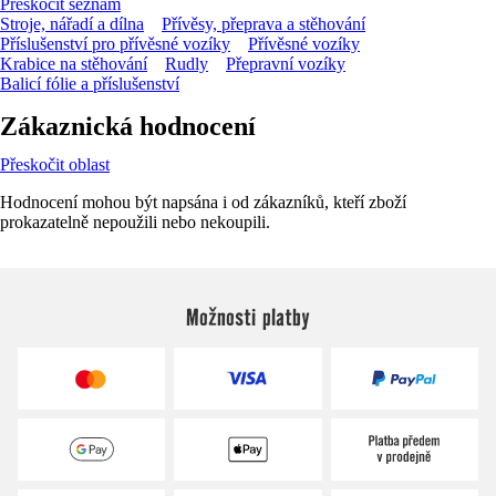
Přeskočit seznam
Stroje, nářadí a dílna
Přívěsy, přeprava a stěhování
Příslušenství pro přívěsné vozíky
Přívěsné vozíky
Krabice na stěhování
Rudly
Přepravní vozíky
Balicí fólie a příslušenství
Zákaznická hodnocení
Přeskočit oblast
Hodnocení mohou být napsána i od zákazníků, kteří zboží
prokazatelně nepoužili nebo nekoupili.
Možnosti platby