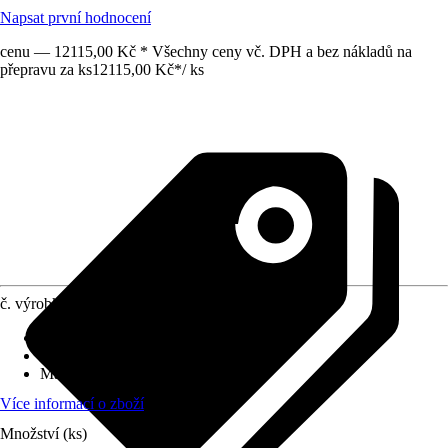
Napsat první hodnocení
cenu — 12115,00 Kč * Všechny ceny vč. DPH a bez nákladů na
přepravu za ks
12115,00 Kč
*
/
ks
č. výrobku
6650327
Druh výrobku
:
Plachta
Provedení
:
Plachta
Materiál
:
PVC
Více informací o zboží
Množství (ks)