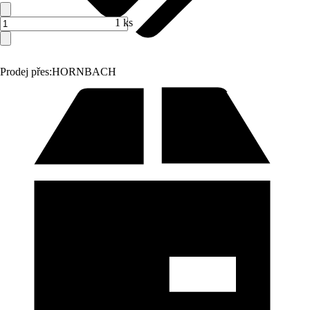
1 ks
Prodej přes:
HORNBACH