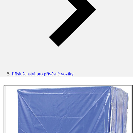
Příslušenství pro přívěsné vozíky