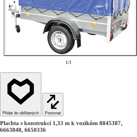
1
/
1
Porovnat
Plachta s konstrukcí 1,33 m k vozíkům 8845387,
6663848, 6650336