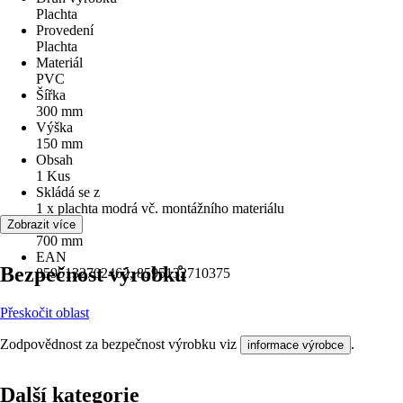
Plachta
Provedení
Plachta
Materiál
PVC
Šířka
300 mm
Výška
150 mm
Obsah
1 Kus
Skládá se z
1 x plachta modrá vč. montážního materiálu
Délka
Zobrazit více
700 mm
EAN
Bezpečnost výrobků
8595132702462, 8595132710375
Přeskočit oblast
Zodpovědnost za bezpečnost výrobku viz
.
informace výrobce
Další kategorie