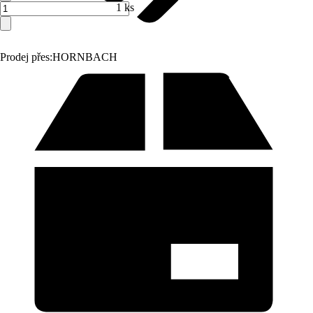
1 ks
Prodej přes:
HORNBACH