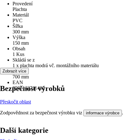
Provedení
Plachta
Materiál
PVC
Šířka
300 mm
Výška
150 mm
Obsah
1 Kus
Skládá se z
1 x plachta modrá vč. montážního materiálu
Délka
Zobrazit více
700 mm
EAN
Bezpečnost výrobků
8595132711402
Přeskočit oblast
Zodpovědnost za bezpečnost výrobku viz
.
informace výrobce
Další kategorie