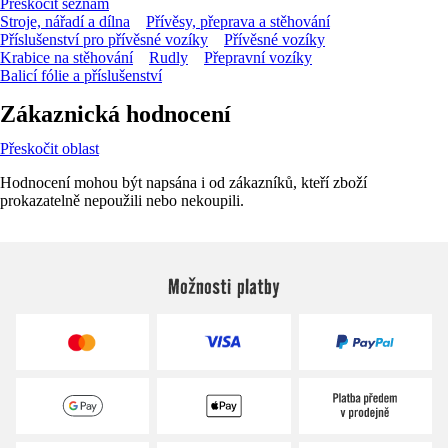
Přeskočit seznam
Stroje, nářadí a dílna
Přívěsy, přeprava a stěhování
Příslušenství pro přívěsné vozíky
Přívěsné vozíky
Krabice na stěhování
Rudly
Přepravní vozíky
Balicí fólie a příslušenství
Zákaznická hodnocení
Přeskočit oblast
Hodnocení mohou být napsána i od zákazníků, kteří zboží
prokazatelně nepoužili nebo nekoupili.
Možnosti platby