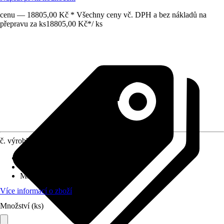
cenu — 18805,00 Kč * Všechny ceny vč. DPH a bez nákladů na
přepravu za ks
18805,00 Kč
*
/
ks
č. výrobku
6650308
Druh výrobku
:
Plachta
Provedení
:
Plachta
Materiál
:
PVC
Více informací o zboží
Množství (ks)