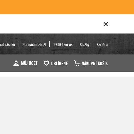
vat zásilku
Porovnání zboží
PROFI servis
Služby
Kariéra
MŮJ ÚČET
OBLÍBENÉ
NÁKUPNÍ KOŠÍK