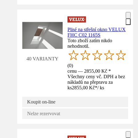
Plisé na střešní okno VELUX
FHC C02 1165S
Toto zboží zatím nikdo
nehodnotil.
40 VARIANTY
(
0
)
cenu — 2855,00 Kč *
Všechny ceny vč. DPH a bez
nákladů na přepravu za
ks
2855,00 Kč
*
/
ks
Koupit on-line
Nelze rezervovat