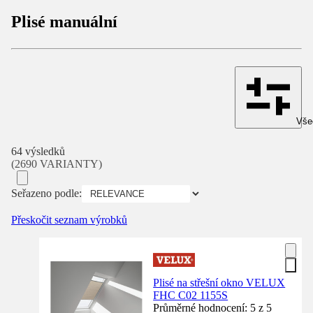
Plisé manuální
Všec
64 výsledků
(2690 VARIANTY)
Seřazeno podle:
Přeskočit seznam výrobků
Plisé na střešní okno VELUX
FHC C02 1155S
Průměrné hodnocení: 5 z 5