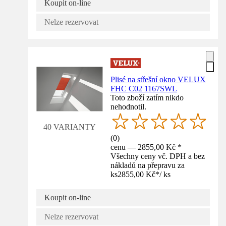
Koupit on-line
Nelze rezervovat
Plisé na střešní okno VELUX
FHC C02 1167SWL
Toto zboží zatím nikdo
nehodnotil.
40 VARIANTY
(
0
)
cenu — 2855,00 Kč *
Všechny ceny vč. DPH a bez
nákladů na přepravu za
ks
2855,00 Kč
*
/
ks
Koupit on-line
Nelze rezervovat