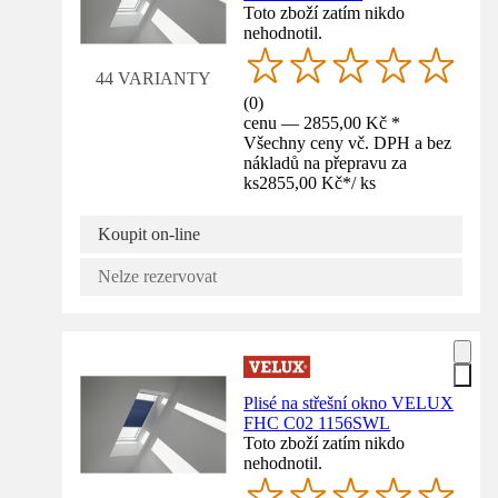
Toto zboží zatím nikdo
nehodnotil.
44 VARIANTY
(
0
)
cenu — 2855,00 Kč *
Všechny ceny vč. DPH a bez
nákladů na přepravu za
ks
2855,00 Kč
*
/
ks
Koupit on-line
Nelze rezervovat
Plisé na střešní okno VELUX
FHC C02 1156SWL
Toto zboží zatím nikdo
nehodnotil.