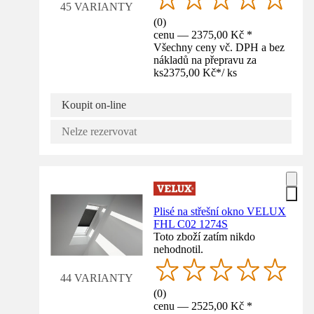
45 VARIANTY
(
0
)
cenu — 2375,00 Kč *
Všechny ceny vč. DPH a bez
nákladů na přepravu za
ks
2375,00 Kč
*
/
ks
Koupit on-line
Nelze rezervovat
Plisé na střešní okno VELUX
FHL C02 1274S
Toto zboží zatím nikdo
nehodnotil.
44 VARIANTY
(
0
)
cenu — 2525,00 Kč *