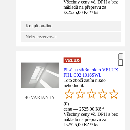
Všechny ceny vč. DPH a bez
nákladů na přepravu za
ks
2525,00 Kč
*
/
ks
Koupit on-line
Nelze rezervovat
Plisé na střešní okno VELUX
FHL C02 1016SWL
Toto zboží zatím nikdo
nehodnotil.
46 VARIANTY
(
0
)
cenu — 2525,00 Kč *
Všechny ceny vč. DPH a bez
nákladů na přepravu za
ks
2525,00 Kč
*
/
ks