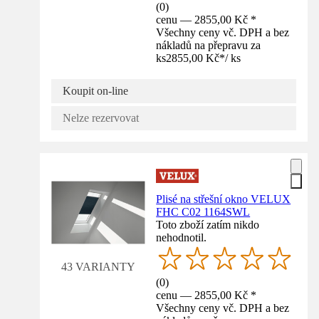
(
0
)
cenu — 2855,00 Kč *
Všechny ceny vč. DPH a bez
nákladů na přepravu za
ks
2855,00 Kč
*
/
ks
Koupit on-line
Nelze rezervovat
Plisé na střešní okno VELUX
FHC C02 1164SWL
Toto zboží zatím nikdo
nehodnotil.
43 VARIANTY
(
0
)
cenu — 2855,00 Kč *
Všechny ceny vč. DPH a bez