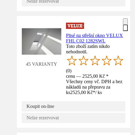
Nelze rezervovat
Plisé na střešní okno VELUX
FHL C02 1282SWL
Toto zboží zatím nikdo
nehodnotil.
45 VARIANTY
(
0
)
cenu — 2525,00 Kč *
Všechny ceny vč. DPH a bez
nákladů na přepravu za
ks
2525,00 Kč
*
/
ks
Koupit on-line
Nelze rezervovat