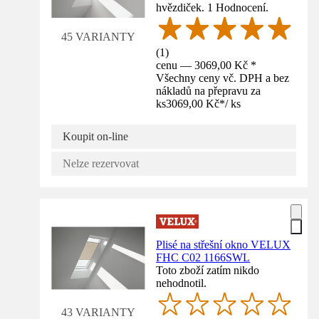
hvězdiček. 1 Hodnocení.
45 VARIANTY
(
1
)
cenu — 3069,00 Kč *
Všechny ceny vč. DPH a bez
nákladů na přepravu za
ks
3069,00 Kč
*
/
ks
Koupit on-line
Nelze rezervovat
Plisé na střešní okno VELUX
FHC C02 1166SWL
Toto zboží zatím nikdo
nehodnotil.
43 VARIANTY