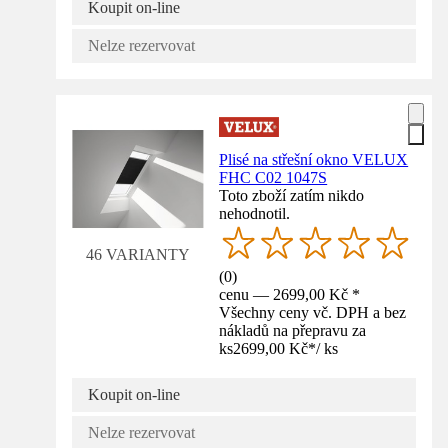
Koupit on-line
Nelze rezervovat
Plisé na střešní okno VELUX
FHC C02 1047S
Toto zboží zatím nikdo
nehodnotil.
46 VARIANTY
(
0
)
cenu — 2699,00 Kč *
Všechny ceny vč. DPH a bez
nákladů na přepravu za
ks
2699,00 Kč
*
/
ks
Koupit on-line
Nelze rezervovat