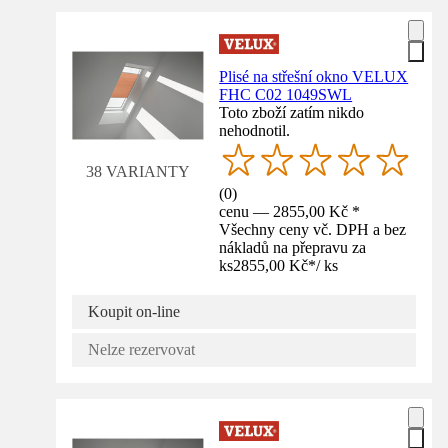
Plisé na střešní okno VELUX
FHC C02 1049SWL
Toto zboží zatím nikdo
nehodnotil.
38 VARIANTY
(
0
)
cenu — 2855,00 Kč *
Všechny ceny vč. DPH a bez
nákladů na přepravu za
ks
2855,00 Kč
*
/
ks
Koupit on-line
Nelze rezervovat