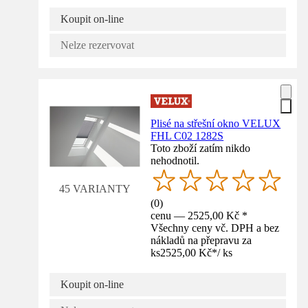
Koupit on-line
Nelze rezervovat
Plisé na střešní okno VELUX
FHL C02 1282S
Toto zboží zatím nikdo
nehodnotil.
45 VARIANTY
(
0
)
cenu — 2525,00 Kč *
Všechny ceny vč. DPH a bez
nákladů na přepravu za
ks
2525,00 Kč
*
/
ks
Koupit on-line