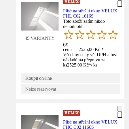
Plisé na střešní okno VELUX
FHL C02 1016S
Toto zboží zatím nikdo
nehodnotil.
45 VARIANTY
(
0
)
cenu — 2525,00 Kč *
Všechny ceny vč. DPH a bez
nákladů na přepravu za
ks
2525,00 Kč
*
/
ks
Koupit on-line
Nelze rezervovat
Plisé na střešní okno VELUX
FHC C02 1166S