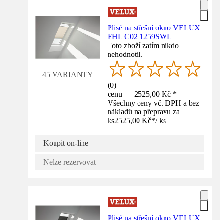
Plisé na střešní okno VELUX
FHL C02 1259SWL
Toto zboží zatím nikdo
nehodnotil.
45 VARIANTY
(
0
)
cenu — 2525,00 Kč *
Všechny ceny vč. DPH a bez
nákladů na přepravu za
ks
2525,00 Kč
*
/
ks
Koupit on-line
Nelze rezervovat
Plisé na střešní okno VELUX