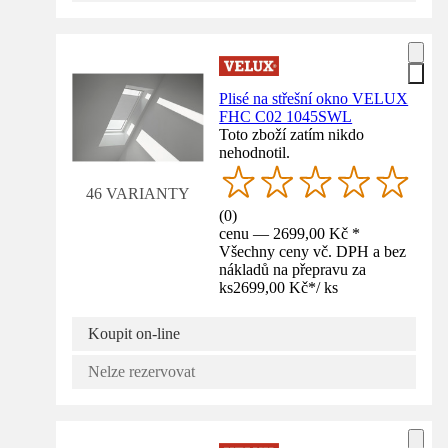
Plisé na střešní okno VELUX
FHC C02 1045SWL
Toto zboží zatím nikdo
nehodnotil.
46 VARIANTY
(
0
)
cenu — 2699,00 Kč *
Všechny ceny vč. DPH a bez
nákladů na přepravu za
ks
2699,00 Kč
*
/
ks
Koupit on-line
Nelze rezervovat