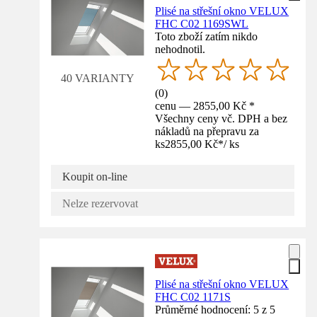
Plisé na střešní okno VELUX
FHC C02 1169SWL
Toto zboží zatím nikdo
nehodnotil.
40 VARIANTY
(
0
)
cenu — 2855,00 Kč *
Všechny ceny vč. DPH a bez
nákladů na přepravu za
ks
2855,00 Kč
*
/
ks
Koupit on-line
Nelze rezervovat
Plisé na střešní okno VELUX
FHC C02 1171S
Průměrné hodnocení: 5 z 5