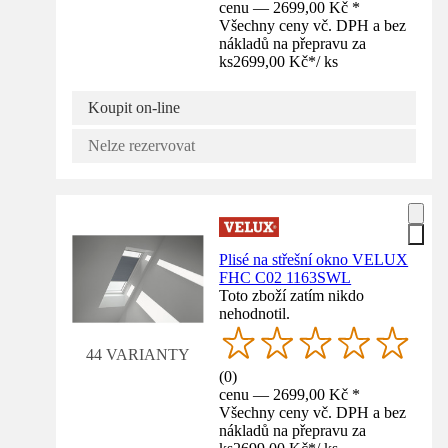
cenu — 2699,00 Kč *
Všechny ceny vč. DPH a bez
nákladů na přepravu za
ks
2699,00 Kč
*
/
ks
Koupit on-line
Nelze rezervovat
Plisé na střešní okno VELUX
FHC C02 1163SWL
Toto zboží zatím nikdo
nehodnotil.
44 VARIANTY
(
0
)
cenu — 2699,00 Kč *
Všechny ceny vč. DPH a bez
nákladů na přepravu za