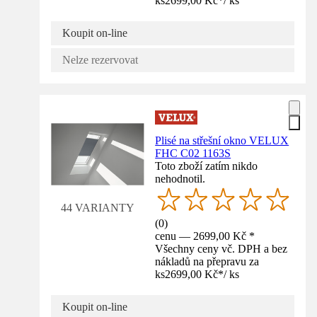
ks
2699,00 Kč
*
/
ks
Koupit on-line
Nelze rezervovat
Plisé na střešní okno VELUX
FHC C02 1163S
Toto zboží zatím nikdo
nehodnotil.
44 VARIANTY
(
0
)
cenu — 2699,00 Kč *
Všechny ceny vč. DPH a bez
nákladů na přepravu za
ks
2699,00 Kč
*
/
ks
Koupit on-line