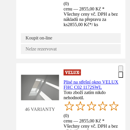
(
0
)
cenu — 2855,00 Kč *
Všechny ceny vč. DPH a bez
nákladů na přepravu za
ks
2855,00 Kč
*
/
ks
Koupit on-line
Nelze rezervovat
Plisé na střešní okno VELUX
FHC C02 1172SWL
Toto zboží zatím nikdo
nehodnotil.
46 VARIANTY
(
0
)
cenu — 2855,00 Kč *
Všechny ceny vč. DPH a bez