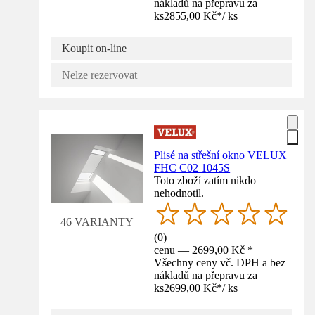
nákladů na přepravu za
ks
2855,00 Kč
*
/
ks
Koupit on-line
Nelze rezervovat
Plisé na střešní okno VELUX
FHC C02 1045S
Toto zboží zatím nikdo
nehodnotil.
46 VARIANTY
(
0
)
cenu — 2699,00 Kč *
Všechny ceny vč. DPH a bez
nákladů na přepravu za
ks
2699,00 Kč
*
/
ks