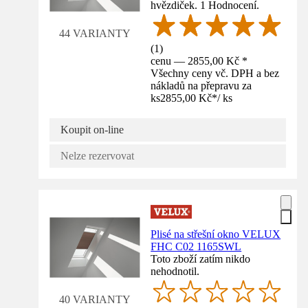
hvězdiček. 1 Hodnocení.
44 VARIANTY
(
1
)
cenu — 2855,00 Kč *
Všechny ceny vč. DPH a bez
nákladů na přepravu za
ks
2855,00 Kč
*
/
ks
Koupit on-line
Nelze rezervovat
Plisé na střešní okno VELUX
FHC C02 1165SWL
Toto zboží zatím nikdo
nehodnotil.
40 VARIANTY