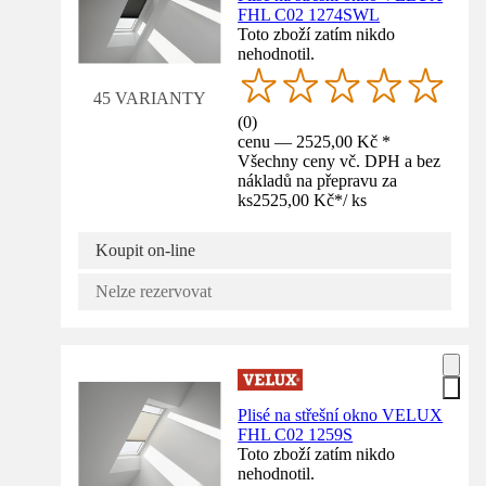
FHL C02 1274SWL
Toto zboží zatím nikdo
nehodnotil.
45 VARIANTY
(
0
)
cenu — 2525,00 Kč *
Všechny ceny vč. DPH a bez
nákladů na přepravu za
ks
2525,00 Kč
*
/
ks
Koupit on-line
Nelze rezervovat
Plisé na střešní okno VELUX
FHL C02 1259S
Toto zboží zatím nikdo
nehodnotil.