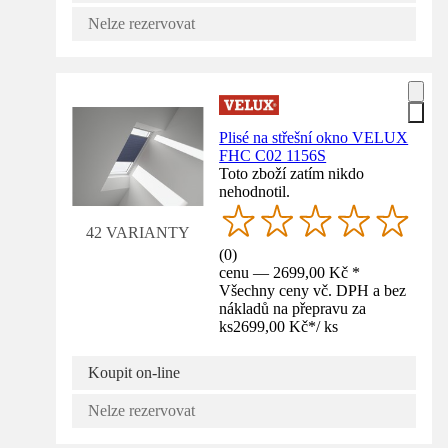
Nelze rezervovat
Plisé na střešní okno VELUX
FHC C02 1156S
Toto zboží zatím nikdo
nehodnotil.
42 VARIANTY
(
0
)
cenu — 2699,00 Kč *
Všechny ceny vč. DPH a bez
nákladů na přepravu za
ks
2699,00 Kč
*
/
ks
Koupit on-line
Nelze rezervovat