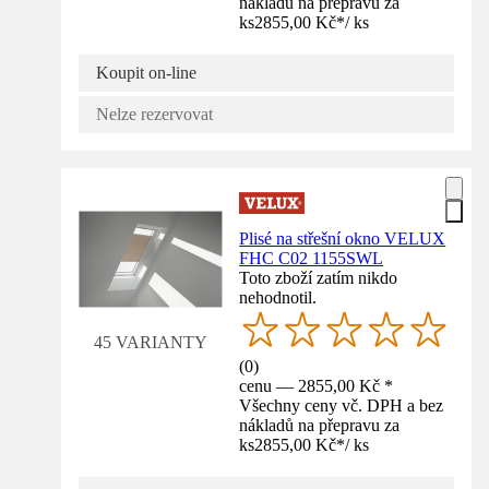
nákladů na přepravu za
ks
2855,00 Kč
*
/
ks
Koupit on-line
Nelze rezervovat
Plisé na střešní okno VELUX
FHC C02 1155SWL
Toto zboží zatím nikdo
nehodnotil.
45 VARIANTY
(
0
)
cenu — 2855,00 Kč *
Všechny ceny vč. DPH a bez
nákladů na přepravu za
ks
2855,00 Kč
*
/
ks