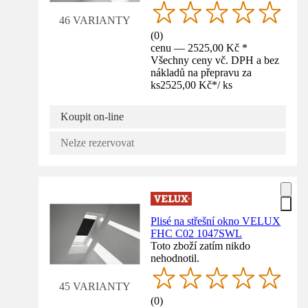
46 VARIANTY
(
0
)
cenu — 2525,00 Kč *
Všechny ceny vč. DPH a bez
nákladů na přepravu za
ks
2525,00 Kč
*
/
ks
Koupit on-line
Nelze rezervovat
Plisé na střešní okno VELUX
FHC C02 1047SWL
Toto zboží zatím nikdo
nehodnotil.
45 VARIANTY
(
0
)