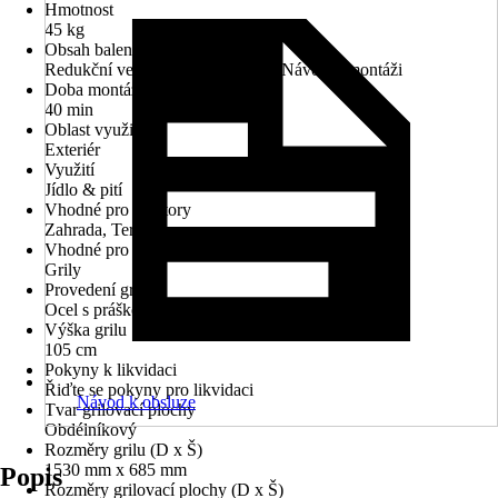
Hmotnost
45 kg
Obsah balení
Redukční ventil, Plynová hadice, Návod k montáži
Doba montáže (ve 2 osobách) cca
40 min
Oblast využití
Exteriér
Využití
Jídlo & pití
Vhodné pro prostory
Zahrada, Terasa
Vhodné pro
Grily
Provedení grilu
Ocel s práškovým nástřikem
Výška grilu
105 cm
Pokyny k likvidaci
Řiďte se pokyny pro likvidaci
Návod k obsluze
Tvar grilovací plochy
Obdélníkový
Rozměry grilu (D x Š)
1530 mm x 685 mm
Popis
Rozměry grilovací plochy (D x Š)