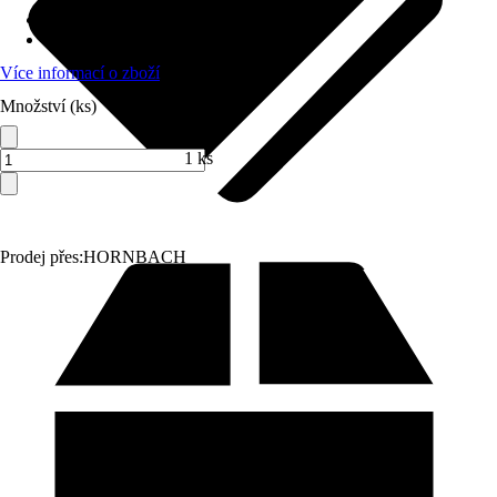
Grilovací metoda
:
Plyn
Počet hořáků
:
3 hořáky
Více informací o zboží
Množství (ks)
1 ks
Prodej přes:
HORNBACH