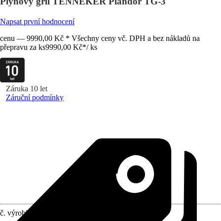
Plynový gril TENNEKER Plandor TG-3
Napsat první hodnocení
cenu — 9990,00 Kč * Všechny ceny vč. DPH a bez nákladů na
přepravu za ks
9990,00 Kč
*
/
ks
Záruka 10 let
Záruční podmínky
č. výrobku
12270238