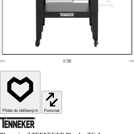
1
/
30
Porovnat