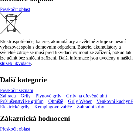
Přeskočit oblast
Elektrospotřebiče, baterie, akumulátory a světelné zdroje se nesmí
vyhazovat spolu s domovním odpadem. Baterie, akumulátory a
světelné zdroje se musí před likvidací vyjmout ze zařízení, pokud tak
lze učinit bez zničení zařízení. Další informace jsou uvedeny u našich
služeb likvidace
.
Další kategorie
Přeskočit seznam
Zahrada
Grily
Plynové grily
Grily na dřevěné uhlí
Příslušenství ke grilům
Ohniště
Grily Weber
Venkovní kuchyně
Elektrické grily
Kempingové vařiče
Zahradní krby
Zákaznická hodnocení
Přeskočit oblast