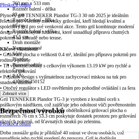
760 mm x 533 mm
Přeskočit oblast
Rozměr balení - délka
83 cm
Plynový gril TENNEKER Plandor TG-3 30 mb 2025 je ideálním
Rozměr balení - šířka
řešením pro všechny milovníky grilování, kteří hledají kvalitní a
69 cm
spolehlivý gril pro své venkovní akce. Tento gril kombinuje moderní
Rozměr balení - výška
design s praktickými funkcemi, které usnadňují přípravu chutných
43,5 cm
pokrmů na zahradě nebo terase.
Druh montáže
Nesmontované
Klíčové vlastnosti:
Série
• Grilovací plocha o velikosti 0.4 m², ideální pro přípravu pokrmů pro
Plandor
rodinu a přátele
Barevný odstín
• Tři výkonné hořáky s celkovým výkonem 13.19 kW pro rychlé a
Černá
efektivní grilování
EAN
• Pojízdný design s vyjímatelnou zachycovací miskou na tuk pro
4306516450152
snadnou údržbu
• Otočný regulátor s LED osvětlením pro pohodlné ovládání i za šera
Zobrazit více
Gril TENNEKER Plandor TG-3 je vyroben z kvalitní oceli s
práškovým nástřikem, což zajišťuje jeho odolnost vůči povětrnostním
Bezpečnost výrobků
vlivům a dlouhou životnost. Jeho obdélníková grilovací plocha o
rozměrech 76 cm x 53.3 cm poskytuje dostatek prostoru pro grilování
různých pokrmů, od šťavnatých steaků po zeleninu.
Přeskočit oblast
Doba montáže grilu je přibližně 40 minut ve dvou osobách, což
usnadňuje jeho rychlé uvedení do provozu. Gril je dodáván