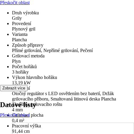
Přeskočit oblast
Druh výrobku
Grily
Provedení
Plynový gril
Varianta
Plancha
Způsob přípravy
Přímé grilování, Nepřímé grilování, Pečení
Grilovací metoda
Plyn
Počet hořáků
3 hořáky
Výkon hlavního hořáku
13,19 kW
Vybavení
Zobrazit více
Otočný regulátor s LED osvětlením bez baterií, Držák
grilovacího příboru, Smaltovaná litinová deska Plancha
Datové listy
Tloušťka grilovacího roštu
4 mm
Přeskočit oblast
Grilovací plocha
0,4 m²
Pracovní výška
91,44 cm