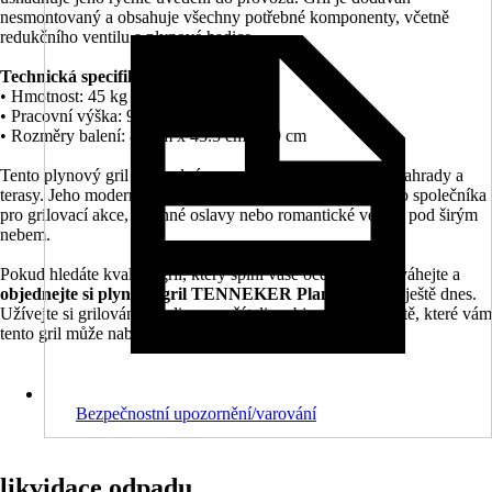
nesmontovaný a obsahuje všechny potřebné komponenty, včetně
redukčního ventilu a plynové hadice.
Technická specifikace:
• Hmotnost: 45 kg
• Pracovní výška: 91.44 cm
• Rozměry balení: 83 cm x 43.5 cm x 69 cm
Tento plynový gril je vhodný pro exteriér a je ideální pro zahrady a
terasy. Jeho moderní design a funkčnost z něj činí skvělého společníka
pro grilovací akce, rodinné oslavy nebo romantické večeře pod širým
nebem.
Pokud hledáte kvalitní gril, který splní vaše očekávání, neváhejte a
objednejte si plynový gril TENNEKER Plandor TG-3
ještě dnes.
Užívejte si grilování s rodinou a přáteli a objevte nové chutě, které vám
tento gril může nabídnout.
Bezpečnostní upozornění/varování
likvidace odpadu