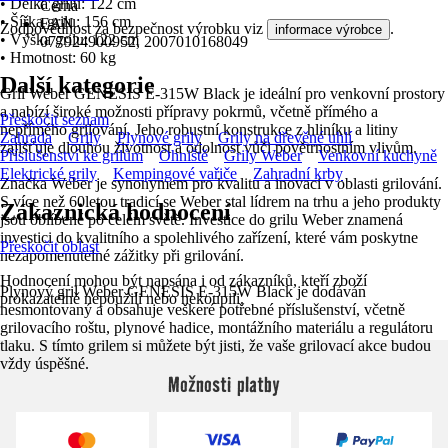
• Délka grilu: 122 cm
Černá
• Šířka grilu: 156 cm
EAN
Zodpovědnost za bezpečnost výrobku viz
.
informace výrobce
• Výška grilu: 122 cm
077924900952, 2007010168049
• Hmotnost: 60 kg
Další kategorie
Gril Weber GENESIS E-315W Black je ideální pro venkovní prostory
a nabízí široké možnosti přípravy pokrmů, včetně přímého a
Přeskočit seznam
nepřímého grilování. Jeho robustní konstrukce z hliníku a litiny
Zahrada
Grily
Plynové grily
Grily na dřevěné uhlí
zajišťuje dlouhou životnost a odolnost vůči povětrnostním vlivům.
Příslušenství ke grilům
Ohniště
Grily Weber
Venkovní kuchyně
Elektrické grily
Kempingové vařiče
Zahradní krby
Značka Weber je synonymem pro kvalitu a inovaci v oblasti grilování.
S více než 60letou tradicí se Weber stal lídrem na trhu a jeho produkty
Zákaznická hodnocení
jsou oblíbené po celém světě. Investice do grilu Weber znamená
investici do kvalitního a spolehlivého zařízení, které vám poskytne
Přeskočit oblast
nezapomenutelné zážitky při grilování.
Hodnocení mohou být napsána i od zákazníků, kteří zboží
Plynový gril Weber GENESIS E-315W Black je dodáván
prokazatelně nepoužili nebo nekoupili.
nesmontovaný a obsahuje veškeré potřebné příslušenství, včetně
grilovacího roštu, plynové hadice, montážního materiálu a regulátoru
tlaku. S tímto grilem si můžete být jisti, že vaše grilovací akce budou
vždy úspěšné.
Možnosti platby