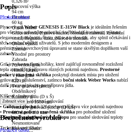
0,326 m²
Popis
Pracovní výška
94 cm
Přeskočit oblast
Hmotnost
60 kg
Plynový gril
Weber GENESIS E-315W Black
je ideálním řešením
Obsah balení
pro všechny milovníky grilování, kteří hledají kombinaci výkonu,
Grilovací rošt, Plynová hadice, Montážní materiál, Redukční
elegance a funkčnosti. Tento gril je navržen tak, aby splnil očekávání i
ventil, Regulátor tlaku, Návod k montáži
těch nejnáročnějších uživatelů. S jeho moderním designem a
Oblast využití
prémiovými povrchovými úpravami se stane skvělým doplňkem vaší
Exteriér
zahrady.
Vhodné pro prostory
Zahrada
Gril je vybaven třemi hořáky, které zajišťují rovnoměrné rozložení
Provedení grilu
tepla a umožňují přípravu různých pokrmů najednou.
Prostorné
Hliník, Litina
police
a
uzavřená skříňka
poskytují dostatek místa pro uložení
Výška grilu
grilovacího příslušenství, zatímco
boční stolek Weber Works
nabízí
122 cm
další pracovní plochu pro přípravu jídla.
Tvar grilovací plochy
Obdélníkový
Klíčové vlastnosti:
Rozměry grilu (D x Š)
•
3 hořáky
pro efektivní grilování
Zobrazit více
1220 mm x 1560 mm
•
Grilovací plocha
0.3264 m² pro přípravu více pokrmů najednou
Rozměry grilovací plochy (D x Š)
•
Prostorné police
a
uzavřená skříňka
pro pohodlné uložení
680 mm x 480 mm
Bezpečnost výrobků
•
Teploměr zabudovaný v poklopu
pro snadné sledování teploty
Druh montáže
Nesmontované
Technická specifikace:
Barevný odstín
Přeskočit oblast