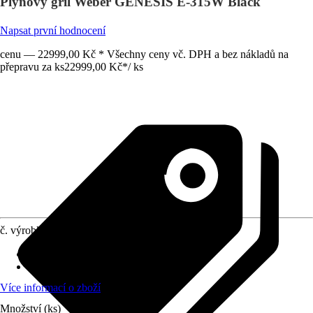
Plynový gril Weber GENESIS E-315W Black
Napsat první hodnocení
cenu — 22999,00 Kč * Všechny ceny vč. DPH a bez nákladů na
přepravu za ks
22999,00 Kč
*
/
ks
č. výrobku
12308973
Grilovací metoda
:
Plyn
Počet hořáků
:
3 hořáky
Více informací o zboží
Množství (ks)