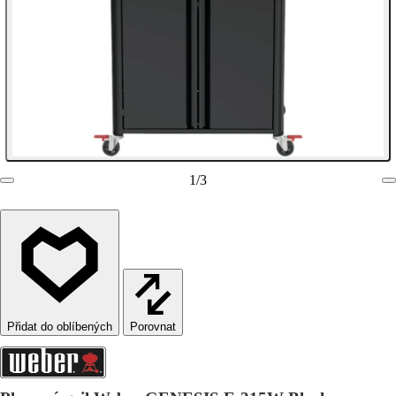
1
/
3
Porovnat