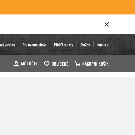
vat zásilku
Porovnání zboží
PROFI servis
Služby
Kariéra
MŮJ ÚČET
OBLÍBENÉ
NÁKUPNÍ KOŠÍK