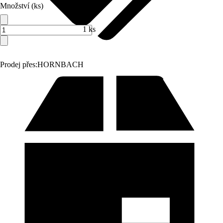
Množství (ks)
1 ks
Prodej přes:
HORNBACH