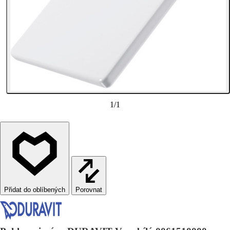
1
/
1
Porovnat