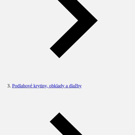
Podlahové krytiny, obklady a dlažby