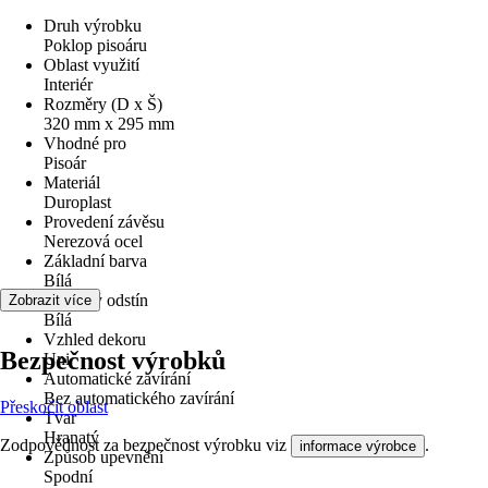
Druh výrobku
Poklop pisoáru
Oblast využití
Interiér
Rozměry (D x Š)
320 mm x 295 mm
Vhodné pro
Pisoár
Materiál
Duroplast
Provedení závěsu
Nerezová ocel
Základní barva
Bílá
Barevný odstín
Zobrazit více
Bílá
Vzhled dekoru
Bezpečnost výrobků
Uni
Automatické zavírání
Bez automatického zavírání
Přeskočit oblast
Tvar
Hranatý
Zodpovědnost za bezpečnost výrobku viz
.
informace výrobce
Způsob upevnění
Spodní