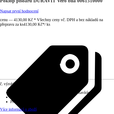
Poklop pisoáru DURAVIT Vero bílá 0061510000
Napsat první hodnocení
cenu — 4130,00 Kč * Všechny ceny vč. DPH a bez nákladů na
přepravu za ks
4130,00 Kč
*
/
ks
č. výrobku
6225344
Automatické zavírání
:
Bez automatického zavírání
Způsob upevnění
:
Spodní
Provedení závěsu
:
Nerezová ocel
Více informací o zboží