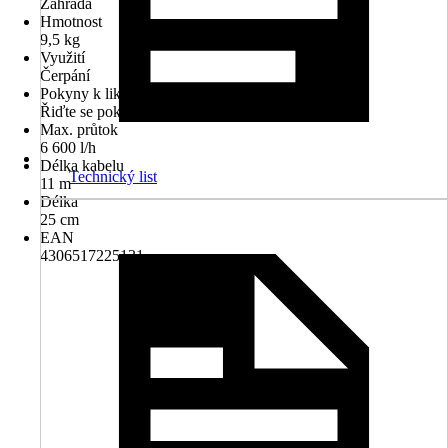
Zahrada
Hmotnost
9,5 kg
Využití
Čerpání
Pokyny k likvidaci
Řiďte se pokyny pro likvidaci
Max. průtok
6 600 l/h
Délka kabelu
Technický list
11 m
Délka
25 cm
EAN
4306517225131