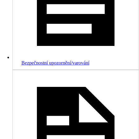
Bezpečnostní upozornění/varování