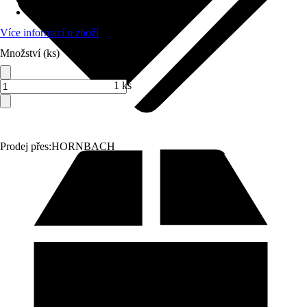
Max. dopravovaná výška
:
34 m
Více informací o zboží
Množství (ks)
1 ks
Prodej přes:
HORNBACH