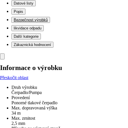
Datové listy
Popis
Bezpečnost výrobků
likvidace odpadu
Další kategorie
Zákaznická hodnocení
Informace o výrobku
Přeskočit oblast
Druh výrobku
Čerpadlo/Pumpa
Provedení
Ponorné tlakové čerpadlo
Max. dopravovaná výška
34 m
Max. zrnitost
2,5 mm