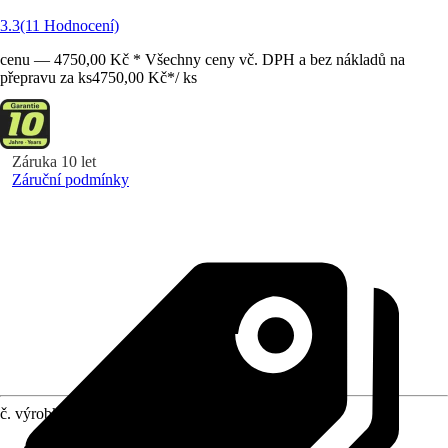
3.3
(11 Hodnocení)
cenu — 4750,00 Kč * Všechny ceny vč. DPH a bez nákladů na
přepravu za ks
4750,00 Kč
*
/
ks
Záruka 10 let
Záruční podmínky
č. výrobku
5813001
Provedení
:
Ponorné tlakové čerpadlo