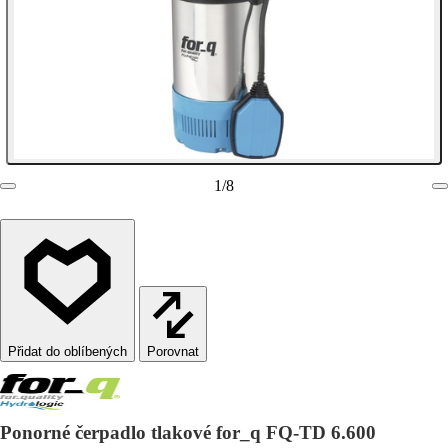
1
/
8
Porovnat
Ponorné čerpadlo tlakové for_q FQ-TD 6.600