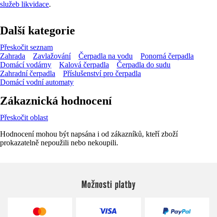
služeb likvidace
.
Další kategorie
Přeskočit seznam
Zahrada
Zavlažování
Čerpadla na vodu
Ponorná čerpadla
Domácí vodárny
Kalová čerpadla
Čerpadla do sudu
Zahradní čerpadla
Příslušenství pro čerpadla
Domácí vodní automaty
Zákaznická hodnocení
Přeskočit oblast
Hodnocení mohou být napsána i od zákazníků, kteří zboží
prokazatelně nepoužili nebo nekoupili.
Možnosti platby