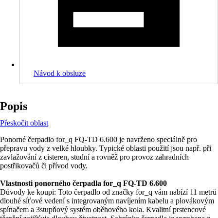
Návod k obsluze
Popis
Přeskočit oblast
Ponorné čerpadlo for_q FQ-TD 6.600 je navrženo speciálně pro
přepravu vody z velké hloubky. Typické oblasti použití jsou např. při
zavlažování z cisteren, studní a rovněž pro provoz zahradních
postřikovačů či přívod vody.
Vlastnosti ponorného čerpadla for_q FQ-TD 6.600
Důvody ke koupi: Toto čerpadlo od značky for_q vám nabízí 11 metrů
dlouhé síťové vedení s integrovaným navíjením kabelu a plovákovým
spínačem a 3stupňový systém oběhového kola. Kvalitní prstencové