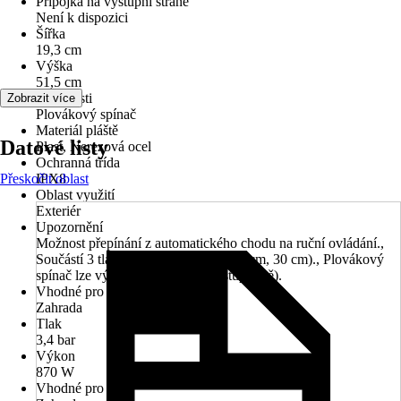
Přípojka na výstupní straně
Není k dispozici
Šířka
19,3 cm
Výška
51,5 cm
Vlastnosti
Zobrazit více
Plovákový spínač
Materiál pláště
Datové listy
Plast, Nerezová ocel
Ochranná třída
Přeskočit oblast
IPX8
Oblast využití
Exteriér
Upozornění
Možnost přepínání z automatického chodu na ruční ovládání.,
Součástí 3 tlakové trubice (25 cm, 27 cm, 30 cm)., Plovákový
spínač lze výškově nastavit (bezestupňově).
Vhodné pro prostory
Zahrada
Tlak
3,4 bar
Výkon
870 W
Vhodné pro