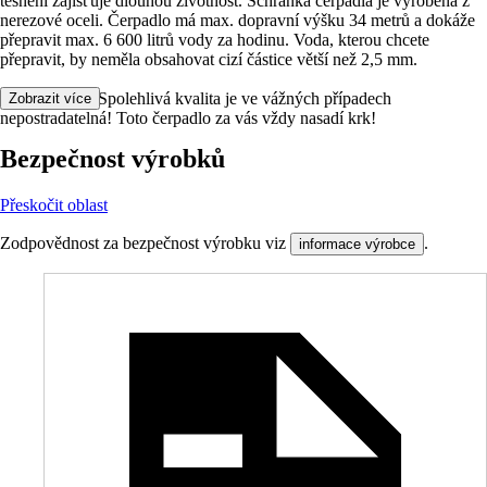
těsnění zajišťuje dlouhou životnost. Schránka čerpadla je vyrobena z
nerezové oceli. Čerpadlo má max. dopravní výšku 34 metrů a dokáže
přepravit max. 6 600 litrů vody za hodinu. Voda, kterou chcete
přepravit, by neměla obsahovat cizí částice větší než 2,5 mm.
Vaše výhody: Spolehlivá kvalita je ve vážných případech
Zobrazit více
nepostradatelná! Toto čerpadlo za vás vždy nasadí krk!
Bezpečnost výrobků
Přeskočit oblast
Zodpovědnost za bezpečnost výrobku viz
.
informace výrobce