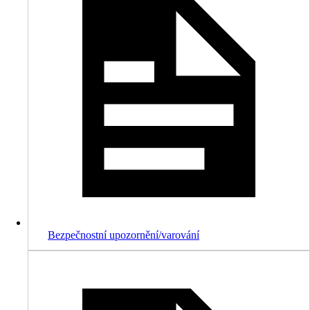
Bezpečnostní upozornění/varování