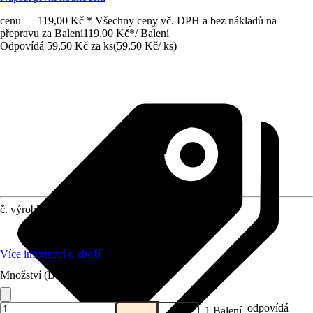
cenu — 119,00 Kč * Všechny ceny vč. DPH a bez nákladů na
přepravu za Balení
119,00 Kč
*
/
Balení
Odpovídá 59,50 Kč za ks
(
59,50 Kč
/
ks
)
č. výrobku
12179446
Druh výrobku
:
Popruh
Více informací o zboží
Množství (Balení)
odpovídá
1 Balení