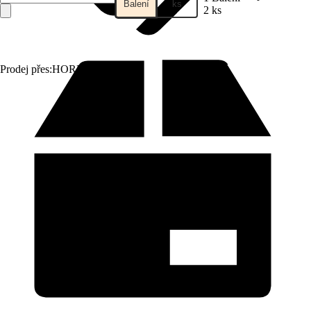
Balení
ks
2 ks
Prodej přes:
HORNBACH