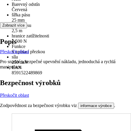
Barevný odstín
Červená
šířka pásu
25 mm
délka pásu
Zobrazit více
2,5 m
hranice zatížitelnosti
Popis
2 500 N
Funkce
Přeskočit oblast
S upínací přezkou
síla
Pro snadné a bezpečné upevnění nákladu, jednoduchá a rychlá
250 daN
manipulace.
EAN
8591522489869
Bezpečnost výrobků
Přeskočit oblast
Zodpovědnost za bezpečnost výrobku viz
.
informace výrobce