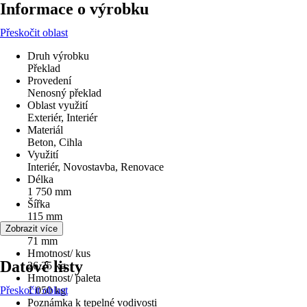
Informace o výrobku
Přeskočit oblast
Druh výrobku
Překlad
Provedení
Nenosný překlad
Oblast využití
Exteriér, Interiér
Materiál
Beton, Cihla
Využití
Interiér, Novostavba, Renovace
Délka
1 750 mm
Šířka
115 mm
Výška
Zobrazit více
71 mm
Hmotnost/ kus
Datové listy
26,25 kg
Hmotnost/ paleta
Přeskočit oblast
1 050 kg
Poznámka k tepelné vodivosti