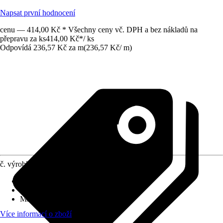
Napsat první hodnocení
cenu — 414,00 Kč * Všechny ceny vč. DPH a bez nákladů na
přepravu za ks
414,00 Kč
*
/
ks
Odpovídá 236,57 Kč za m
(
236,57 Kč
/
m
)
č. výrobku
12270989
Druh výrobku
:
Překlad
Provedení
:
Nenosný překlad
Materiál
:
Beton, Cihla
Více informací o zboží