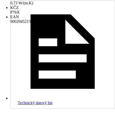
0,73 W/(m.K)
KČZ
P76X
EAN
9002945215656
Technický datový list