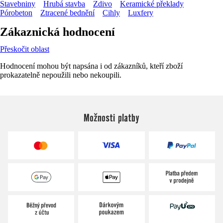
Stavebniny
Hrubá stavba
Zdivo
Keramické překlady
Pórobeton
Ztracené bednění
Cihly
Luxfery
Zákaznická hodnocení
Přeskočit oblast
Hodnocení mohou být napsána i od zákazníků, kteří zboží
prokazatelně nepoužili nebo nekoupili.
Možnosti platby