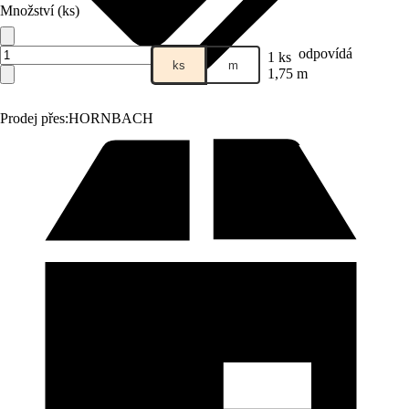
Množství (ks)
odpovídá
1 ks
ks
m
1,75 m
Prodej přes:
HORNBACH