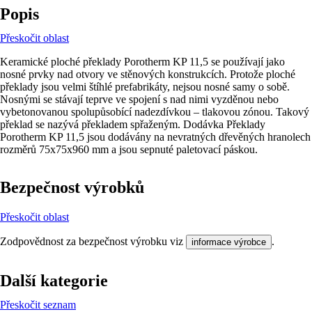
Popis
Přeskočit oblast
Keramické ploché překlady Porotherm KP 11,5 se používají jako
nosné prvky nad otvory ve stěnových konstrukcích. Protože ploché
překlady jsou velmi štíhlé prefabrikáty, nejsou nosné samy o sobě.
Nosnými se stávají teprve ve spojení s nad nimi vyzděnou nebo
vybetonovanou spolupůsobící nadezdívkou – tlakovou zónou. Takový
překlad se nazývá překladem spřaženým. Dodávka Překlady
Porotherm KP 11,5 jsou dodávány na nevratných dřevěných hranolech
rozměrů 75x75x960 mm a jsou sepnuté paletovací páskou.
Bezpečnost výrobků
Přeskočit oblast
Zodpovědnost za bezpečnost výrobku viz
.
informace výrobce
Další kategorie
Přeskočit seznam