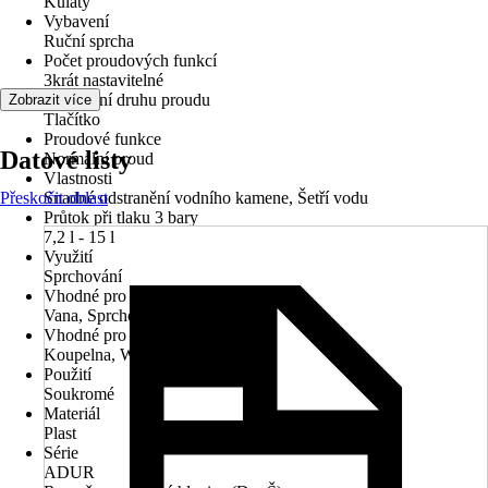
Kulatý
Vybavení
Ruční sprcha
Počet proudových funkcí
3krát nastavitelné
Nastavení druhu proudu
Zobrazit více
Tlačítko
Proudové funkce
Datové listy
Normální proud
Vlastnosti
Přeskočit oblast
Snadné odstranění vodního kamene, Šetří vodu
Průtok při tlaku 3 bary
7,2 l - 15 l
Využití
Sprchování
Vhodné pro
Vana, Sprchová vanička
Vhodné pro prostory
Koupelna, WC pro hosty
Použití
Soukromé
Materiál
Plast
Série
ADUR