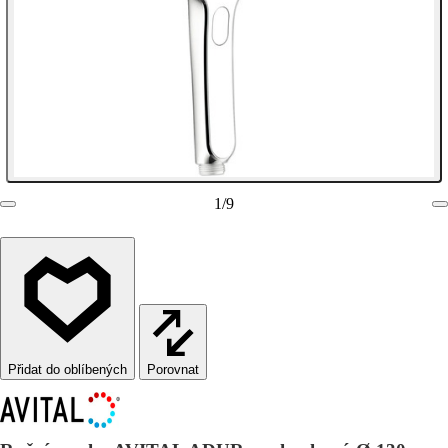
1
/
9
Porovnat