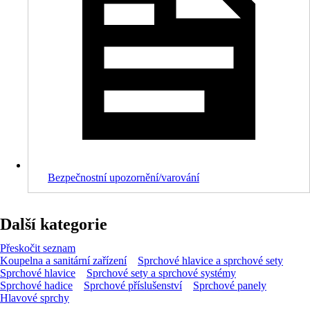
Bezpečnostní upozornění/varování
Další kategorie
Přeskočit seznam
Koupelna a sanitární zařízení
Sprchové hlavice a sprchové sety
Sprchové hlavice
Sprchové sety a sprchové systémy
Sprchové hadice
Sprchové příslušenství
Sprchové panely
Hlavové sprchy