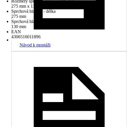
Rozměry sprchové hlavice (D x Š)
275 mm x 130 mm
Sprchová hlavice - délka
275 mm
Sprchová hlavice - šířka
130 mm
EAN
4306516011896
Návod k montáži