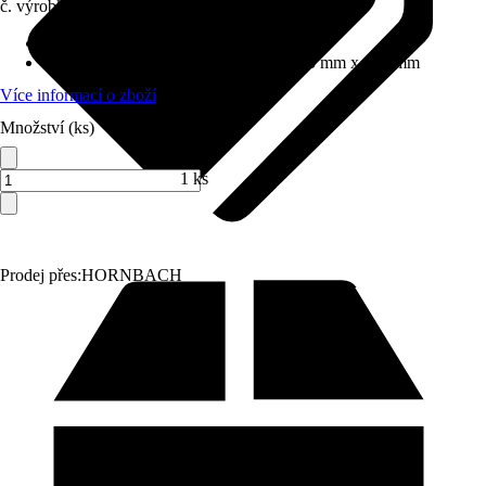
č. výrobku
10714354
Proudové funkce
:
Normální proud
Rozměry sprchové hlavice (D x Š)
:
275 mm x 130 mm
Více informací o zboží
Množství (ks)
1 ks
Prodej přes:
HORNBACH