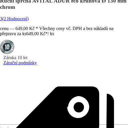
Ruční sprcha AVITAL ADUR eco kruhová Ø 130 mm
chrom
3
(2 Hodnocení)
cenu — 649,00 Kč * Všechny ceny vč. DPH a bez nákladů na
přepravu za ks
649,00 Kč
*
/
ks
Záruka 10 let
Záruční podmínky