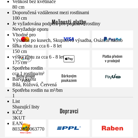
Velikost bez květináče
80 cm
Doporučená vzdálenost mezi rostlinami
100 cm
Možnosti platby
Je vyžadována podpěra pro popínavé rostliny
Nevyžaduje oporu
Vhodné pro
Výsadba po kusech, Skupinová výsadba, Osázení nádob
šířka růstu za cca 6 - 8 let
150 cm
výška růstu za cca 6 - 8 let
175 cm
Spotřeba rostlin
cca 1 rostlina/m²
Barva květu
Bílá, Růžová, Červená
Spotřeba rostlin na m²/bm
1
List
Shazující listy
Dopravci
KČZ
3KUT
EAN
8032840063770