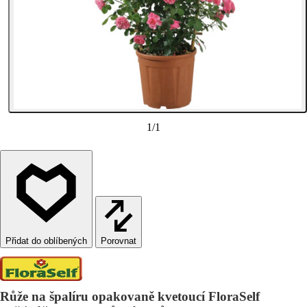
1
/
1
Porovnat
Růže na špalíru opakovaně kvetoucí FloraSelf