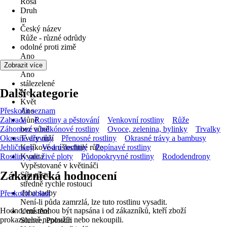
Rosa
Druh
in
Český název
Růže - různé odrůdy
odolné proti zimě
Ano
víceleté
Zobrazit více
Ano
stálezelené
Další kategorie
Ne
Květ
Přeskočit seznam
Ano
Zahrada
Vůně
Rostliny a pěstování
Venkovní rostliny
Růže
Záhonové a balkónové rostliny
bez vůně
Ovoce, zelenina, bylinky
Trvalky
Okrasné dřeviny
Tvary růží
Přenosné rostliny
Okrasné trávy a bambusy
Jehličnany
Keříkové a ušlechtilé růže
Vodní rostliny
Popínavé rostliny
Rostliny pro živé ploty
Kvalita
Půdopokryvné rostliny
Rododendrony
Vypěstované v květináči
Zákaznická hodnocení
Síla růstu
středně rychle rostoucí
doba sadby
Přeskočit oblast
Není-li půda zamrzlá, lze tuto rostlinu vysadit.
Hodnocení mohou být napsána i od zákazníků, kteří zboží
Umístění
prokazatelně nepoužili nebo nekoupili.
Slunce, Polostín