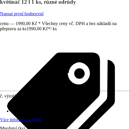
květináč 12 l 1 ks, různé odrůdy
Napsat první hodnocení
cenu — 1990,00 Kč * Všechny ceny vč. DPH a bez nákladů na
přepravu za ks
1990,00 Kč
*
/
ks
č. výrobku
10597181
Umístění
:
Slunce, Polostín
stálezelené
:
Ne
Více informací o zboží
Množství (ks)