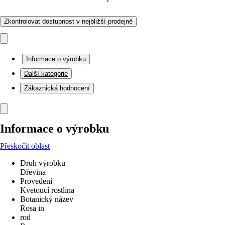
Zkontrolovat dostupnost v nejbližší prodejně
Informace o výrobku
Další kategorie
Zákaznická hodnocení
Informace o výrobku
Přeskočit oblast
Druh výrobku
Dřevina
Provedení
Kvetoucí rostlina
Botanický název
Rosa in
rod