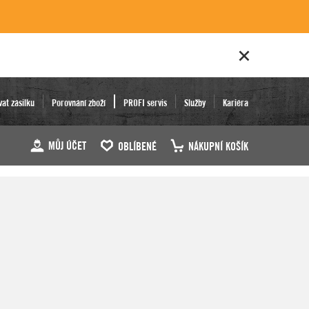
vat zásilku
Porovnání zboží
PROFI servis
Služby
Kariéra
MŮJ ÚČET
OBLÍBENÉ
NÁKUPNÍ KOŠÍK