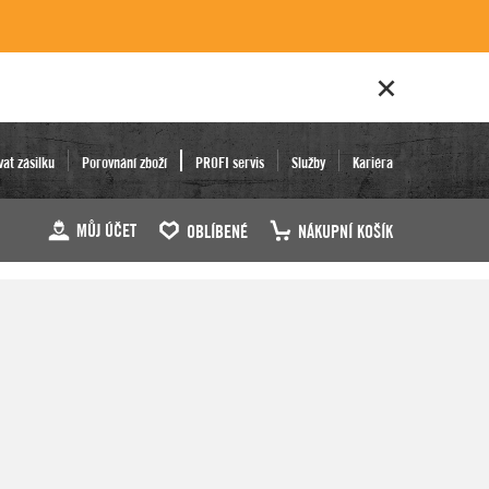
vat zásilku
Porovnání zboží
PROFI servis
Služby
Kariéra
MŮJ ÚČET
OBLÍBENÉ
NÁKUPNÍ KOŠÍK