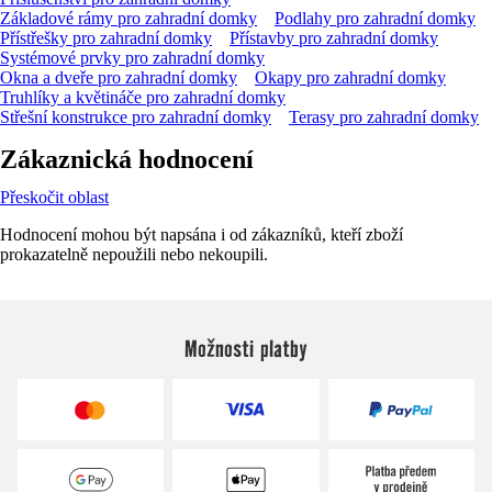
Základové rámy pro zahradní domky
Podlahy pro zahradní domky
Přístřešky pro zahradní domky
Přístavby pro zahradní domky
Systémové prvky pro zahradní domky
Okna a dveře pro zahradní domky
Okapy pro zahradní domky
Truhlíky a květináče pro zahradní domky
Střešní konstrukce pro zahradní domky
Terasy pro zahradní domky
Zákaznická hodnocení
Přeskočit oblast
Hodnocení mohou být napsána i od zákazníků, kteří zboží
prokazatelně nepoužili nebo nekoupili.
Možnosti platby