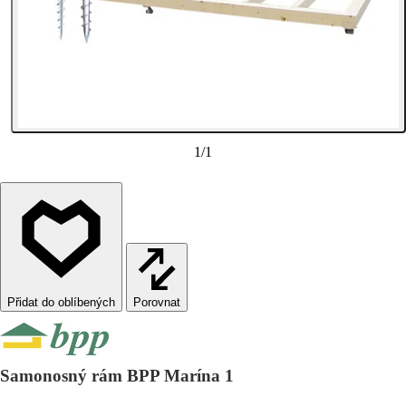
1
/
1
Porovnat
Samonosný rám BPP Marína 1