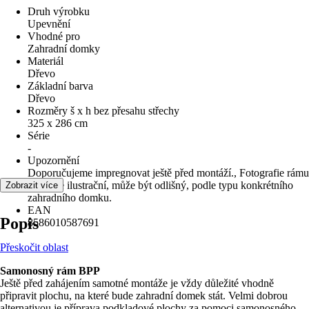
Druh výrobku
Upevnění
Vhodné pro
Zahradní domky
Materiál
Dřevo
Základní barva
Dřevo
Rozměry š x h bez přesahu střechy
325 x 286 cm
Série
-
Upozornění
Doporučujeme impregnovat ještě před montáží., Fotografie rámu
je pouze ilustrační, může být odlišný, podle typu konkrétního
Zobrazit více
zahradního domku.
EAN
Popis
8586010587691
Přeskočit oblast
Samonosný rám BPP
Ještě před zahájením samotné montáže je vždy důležité vhodně
připravit plochu, na které bude zahradní domek stát. Velmi dobrou
alternativou je příprava podkladové plochy za pomoci samonosného