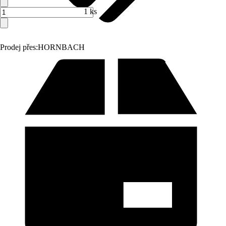
1 ks
Prodej přes:
HORNBACH