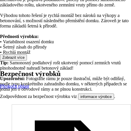
základového roštu, ukotveného zemními vruty přímo do země.
Výhodou tohoto řešení je rychlá montáž bez nároků na výkopy a
betonování, s možností následného přemístění domku. Zároveň je tato
forma základů šetrná k přírodě.
Přednosti výrobku:
• Variabilnost osazení domku
• Šetrný zásah do přírody
• Rychlá montáž
Zobrazit více
Tip:
Samonosný podlahový rošt ukotvený pomocí zemních vrutů
plnohodnotně nahradí betonový základ!
Bezpečnost výrobků
Upozornění:
Fotografie rámu je pouze ilustrační, může být odlišný,
podle typu konkrétního zahradního domku, v některých případech se
Přeskočit oblast
jedná jen o obvodové rámy a ne plnou konstrukci.
Zodpovědnost za bezpečnost výrobku viz
.
informace výrobce