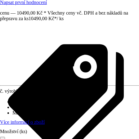
Napsat první hodnocení
cenu — 10490,00 Kč * Všechny ceny vč. DPH a bez nákladů na
přepravu za ks
10490,00 Kč
*
/
ks
č. výrobku
10333525
Druh výrobku
:
Upevnění
Vhodné pro
:
Zahradní domky
Materiál
:
Dřevo
Více informací o zboží
Množství (ks)