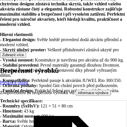
chytrému designu zůstává technika skrytá, takže vzhled vašeho
akvária zůstane čistý a elegantní. Robustní konstrukce zajišťuje
maximální stabilitu a bezpečnost i při vysokém zatížení. Perfektní
řešení pro náročné akvaristy, kteří hledají kvalitu, praktičnost a
moderní vzhled.
Hlavní vlastnosti:
- Elegantní design:
Světle hnědé provedení dodá akváriu přírodní a
moderní vzhled.
- Skrytý úložný prostor:
Veškeré příslušenství zůstává ukryté pro
čistý design.
Zobrazit více
- Vysoká nosnost:
Konstrukce je navržena pro akvária až do 900 kg.
- Stabilní provedení:
Pevné materiály garantují dlouhou životnost.
Bezpečnost výrobků
- Snadná montáž:
Jednoduché sestavení díky přesně vyřezaným
dílům.
- Kompatibilita:
Perfektně pasuje k akváriím JUWEL Rio 300/350.
Přeskočit oblast
- Ochrana podlahy:
Spodní část chrání povrch před poškozením.
- Funkční design:
Praktické řešení pro pohodlnou údržbu akvária.
Zodpovědnost za bezpečnost výrobku viz
.
informace výrobce
Technické specifikace:
- Rozměry (ŠxHxV):
121 × 51 × 80 cm
- Hmotnost:
43 kg
- Maximální nosnost:
900 kg
- Barva:
Světle hnědá
- Materiál:
Odolné laminované desky