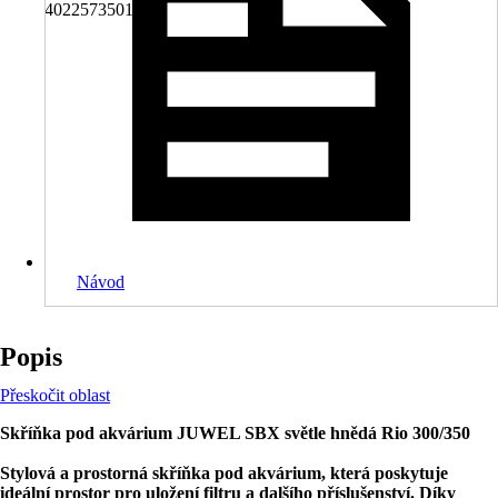
4022573501384
Návod
Popis
Přeskočit oblast
Skříňka pod akvárium JUWEL SBX světle hnědá Rio 300/350
Stylová a prostorná skříňka pod akvárium, která poskytuje
ideální prostor pro uložení filtru a dalšího příslušenství. Díky