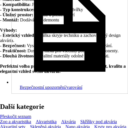
- Kompatibilita:
JUWEL Rio 300/350
- Typ konstrukce:
Uzavřená skříňka s dvířky
- Úložný prostor:
Pro filtr a příslušenství
- Montáž:
Dodáváno v demontu
Výhody:
-
Estetický vzhled:
Skříňka skryje techniku a zachová čistý design
akvária.
-
Bezpečnost:
Vysoká nosnost a stabilita pro klidné používání.
-
Praktičnost:
Dostatek místa pro všechny potřebné komponenty.
-
Dlouhá životnost:
Kvalitní materiály odolné proti vlhkosti.
Perfektní volba pro každého, kdo chce spojit funkčnost, kvalitu a
elegantní vzhled svého akvária!
Bezpečnostní upozornění/varování
Další kategorie
Přeskočit seznam
Zoo a akvaristika
Akvaristika
Akvária
Skříňky pod akvária
Akvarijní sety
Skleněná akvária
Nano akvária
Kryty pro akvária