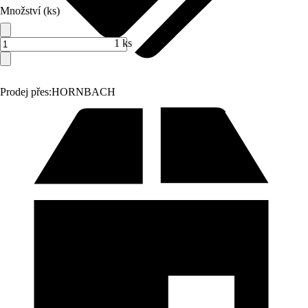
Množství (ks)
1 ks
Prodej přes:
HORNBACH