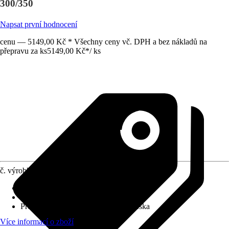
300/350
Napsat první hodnocení
cenu — 5149,00 Kč * Všechny ceny vč. DPH a bez nákladů na
přepravu za ks
5149,00 Kč
*
/
ks
č. výrobku
6037439
Šířka skříňky
:
121 cm
Výška skříňky
:
80 cm
Provedení skříňky
:
Dřevotřísková deska
Více informací o zboží