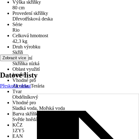
Výška skříňky
80 cm
Provedení skříňky
Dřevotřísková deska
Série
Rio
Celková hmotnost
42,3 kg
Druh výrobku
Skříň
Provedení
Zobrazit více
Skříňka nízká
Oblast využití
Datové listy
Interiér
Vhodné pro
Přeskočit oblast
Akvária, Terária
Tvar
Obdélníkový
Vhodné pro
Sladká voda, Mořská voda
Barva skříňky
Světle hnědá
KČZ
1ZY5
EAN