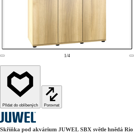
1
/
4
Porovnat
Skříňka pod akvárium JUWEL SBX světle hnědá Rio