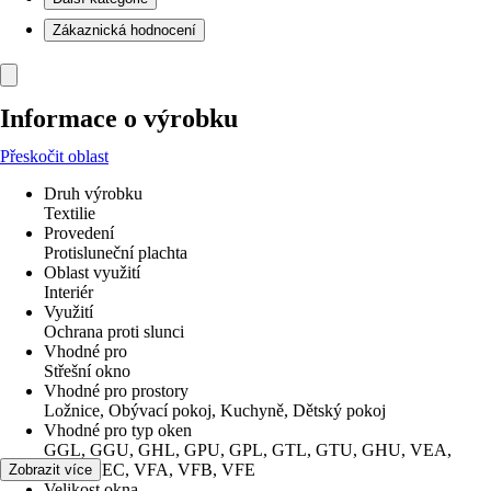
Zákaznická hodnocení
Informace o výrobku
Přeskočit oblast
Druh výrobku
Textilie
Provedení
Protisluneční plachta
Oblast využití
Interiér
Využití
Ochrana proti slunci
Vhodné pro
Střešní okno
Vhodné pro prostory
Ložnice, Obývací pokoj, Kuchyně, Dětský pokoj
Vhodné pro typ oken
GGL, GGU, GHL, GPU, GPL, GTL, GTU, GHU, VEA,
VEB, VEC, VFA, VFB, VFE
Zobrazit více
Velikost okna