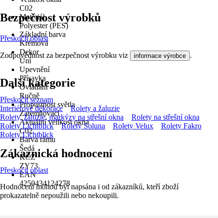
C02
Bezpečnost výrobků
Materiál
Polyester (PES)
Základní barva
Přeskočit oblast
Krémová
Dekor
Zodpovědnost za bezpečnost výrobku viz
.
informace výrobce
Uni
Upevnění
Přísavka
Další kategorie
Ovládání
Ručně
Přeskočit seznam
Propustnost světla
Interiérové dekorace
Rolety a žaluzie
Zatemňovací
Rolety, žaluzie, markýzy na střešní okna
Rolety na střešní okna
Aktuální velikost okna
Rolety Lichtblick
Rolety Soluna
Rolety Velux
Rolety Fakro
C02
Rolety Lichtblick
Barva rámu
Šedá
Zákaznická hodnocení
KČZ
ZY73
Přeskočit oblast
EAN
4250434124278
Hodnocení mohou být napsána i od zákazníků, kteří zboží
prokazatelně nepoužili nebo nekoupili.