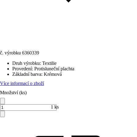
č. výrobku
6360339
Druh výrobku
:
Textilie
Provedení
:
Protisluneční plachta
Základní barva
:
Krémová
Více informací o zboží
Množství (ks)
1 ks