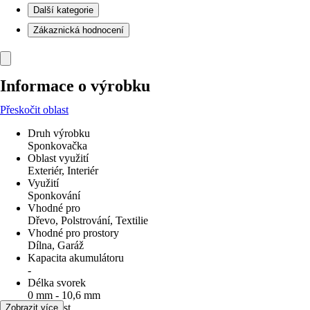
Další kategorie
Zákaznická hodnocení
Informace o výrobku
Přeskočit oblast
Druh výrobku
Sponkovačka
Oblast využití
Exteriér, Interiér
Využití
Sponkování
Vhodné pro
Dřevo, Polstrování, Textilie
Vhodné pro prostory
Dílna, Garáž
Kapacita akumulátoru
-
Délka svorek
0 mm - 10,6 mm
Hmotnost
Zobrazit více