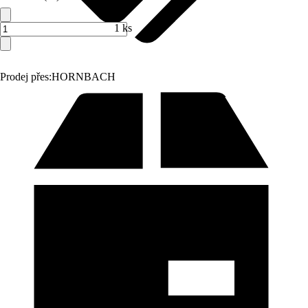
1 ks
Prodej přes:
HORNBACH