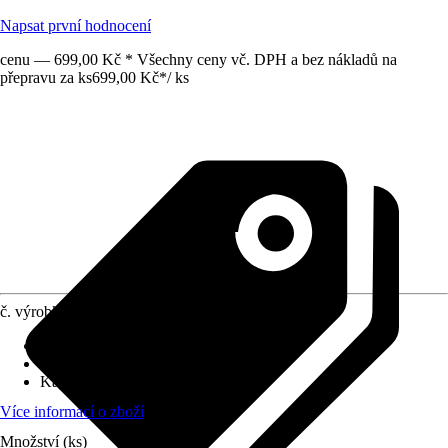
Napsat první hodnocení
cenu — 699,00 Kč * Všechny ceny vč. DPH a bez nákladů na
přepravu za ks
699,00 Kč
*
/
ks
č. výrobku
5725039
Druh výrobku
:
Sponkovačka
Hmotnost
:
1 kg
Kapacita akumulátoru
:
-
Více informací o zboží
Množství (ks)