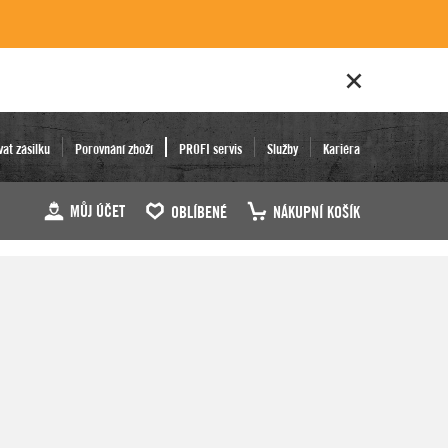
vat zásilku
Porovnání zboží
PROFI servis
Služby
Kariéra
MŮJ ÚČET
OBLÍBENÉ
NÁKUPNÍ KOŠÍK