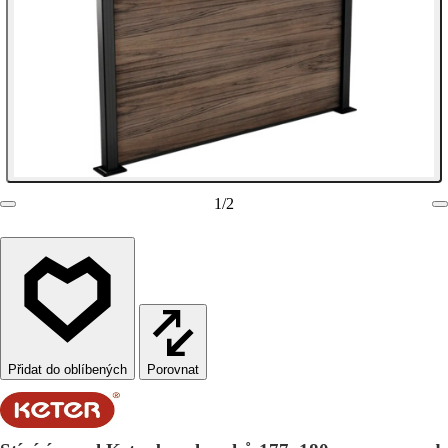
1
/
2
Porovnat