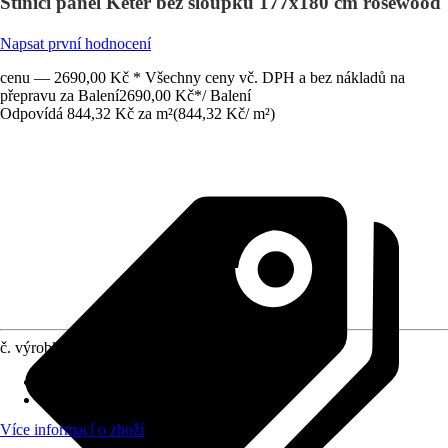
Stínící panel Keter bez sloupků 177x180 cm rosewood
Napsat první hodnocení
cenu — 2690,00 Kč * Všechny ceny vč. DPH a bez nákladů na
přepravu za Balení
2690,00 Kč
*
/
Balení
Odpovídá 844,32 Kč za m²
(
844,32 Kč
/
m²
)
č. výrobku
12553365
Šířka
:
177 cm
Výška
:
180 cm
Více informací o zboží