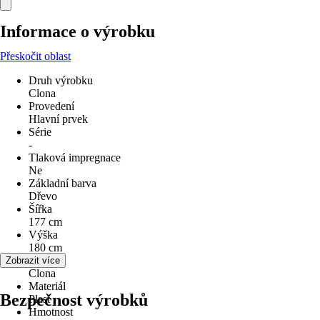
Informace o výrobku
Přeskočit oblast
Druh výrobku
Clona
Provedení
Hlavní prvek
Série
-
Tlaková impregnace
Ne
Základní barva
Dřevo
Šířka
177 cm
Výška
180 cm
Využití
Zobrazit více
Clona
Materiál
Bezpečnost výrobků
Plast
Hmotnost