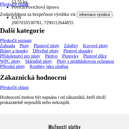
13,55 kg
Přeskočit oblast
Povrch/Povrchová úprava
-
Zodpovědnost za bezpečnost výrobku viz
.
informace výrobce
EAN
2007010538781, 7290112644855
Další kategorie
Přeskočit seznam
Zahrada
Ploty
Plastové ploty
Zástěny
Kovové ploty
Brány a branky
Dřevěné ploty
Plotové sloupky
Příslušenství pro ploty
Pletivo
Plotovky
Plotové dílce
WPC ploty
Skleněné ploty
Ploty s protihlukovou ochranou
Přírodní ploty
Rostliny jako zástěna
Zákaznická hodnocení
Přeskočit oblast
Hodnocení mohou být napsána i od zákazníků, kteří zboží
prokazatelně nepoužili nebo nekoupili.
Možnosti platby