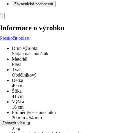
Zákaznická hodnocení
Informace o výrobku
Přeskočit oblast
Druh výrobku
Stojan na slunečník
Materiál
Plast
Tvar
Obdélníkový
Délka
49 cm
Šířka
41 cm
Výška
16 cm
Průměr tyče slunečníku
20 mm - 54 mm
Hmotnost
Zobrazit více
2 kg