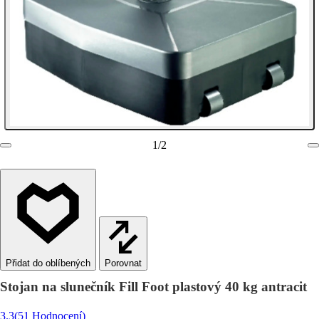
1
/
2
Porovnat
Stojan na slunečník Fill Foot plastový 40 kg antracit
3.3
(51 Hodnocení)