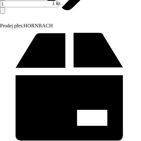
1 ks
Prodej přes:
HORNBACH