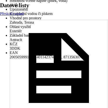
Hmotnost včetně náplně (písek, voda)
Datové listy
40 kg
Upozornění
Přeskočit oblast
K naplnění vodou či pískem
Vhodné pro prostory
Zahrada, Terasa
Oblast využití
Exteriér
Základní barva
Antracit
KČZ
3DDK
EAN
2005059991000, 4011423745047, 8713563074068