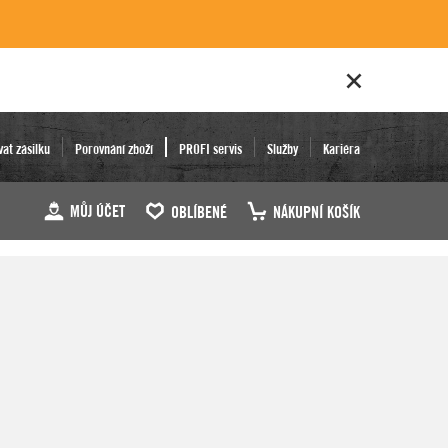
vat zásilku
Porovnání zboží
PROFI servis
Služby
Kariéra
MŮJ ÚČET
OBLÍBENÉ
NÁKUPNÍ KOŠÍK