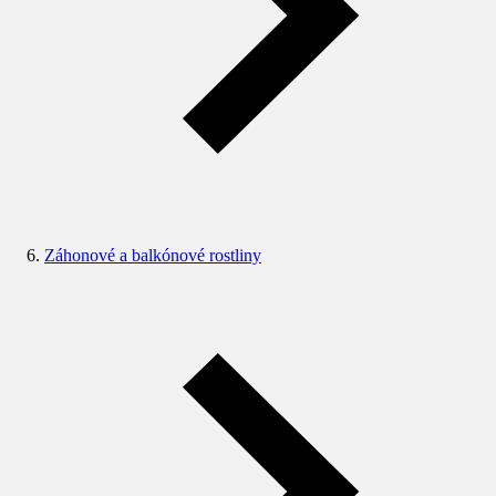
Záhonové a balkónové rostliny