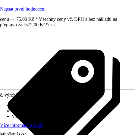
Napsat první hodnocení
cenu — 75,00 Kč * Všechny ceny vč. DPH a bez nákladů na
přepravu za ks
75,00 Kč
*
/
ks
č. výrobku
8875870
Průměr květináče
:
12 cm
Umístění
:
Polostín, Slunce, Stín
víceleté
:
Ano
Více informací o zboží
Množství (ks)