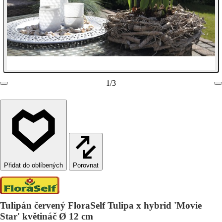
1
/
3
Porovnat
Tulipán červený FloraSelf Tulipa x hybrid 'Movie
Star' květináč Ø 12 cm