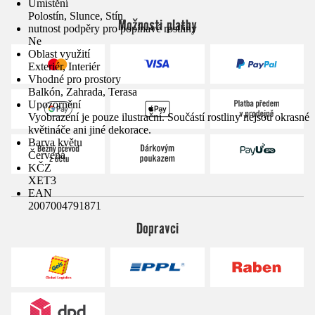
Umístění
Polostín, Slunce, Stín
Možnosti platby
nutnost podpěry pro popínavé rostliny
Ne
Oblast využití
Exteriér, Interiér
Vhodné pro prostory
Balkón, Zahrada, Terasa
Upozornění
Vyobrazení je pouze ilustrační. Součástí rostliny nejsou okrasné
květináče ani jiné dekorace.
Barva květu
Červená
KČZ
XET3
EAN
2007004791871
Dopravci