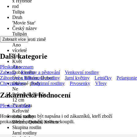
x Hybride
rod
Tulipa
Druh
'Movie Star'
Český název
Tulipán
odolné proti zimě
Zobrazit více
Ano
víceleté
Další kategorie
Ano
Květ
Přeskočit seznam
Ano
Zahrada
Doba květu
Rostliny a pěstování
Venkovní rostliny
Záhonové a balkónové rostliny
Únor, Březen, Duben
Jarní květiny
Letničky
Pelargonie
Chryzantémy
Okrasné plody
Podzimní rostliny
Prvosenky
Vřesy
Ne
Zákaznická hodnocení
Průměr květináče
12 cm
Tvar růstu
Přeskočit oblast
Keřovité
Hodnocení mohou být napsána i od zákazníků, kteří zboží
doba sadby
prokazatelně nepoužili nebo nekoupili.
Březen, Duben, Květen
Skupina rostlin
Jarní rostliny