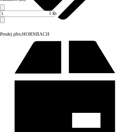
1 ks
Prodej přes:
HORNBACH