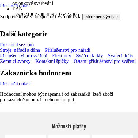
obloukové svařování
Přeskočit oblast
EAN
8592021007738, 8595105422366
Zodpovědnost za bezpečnost výrobku viz
.
informace výrobce
Další kategorie
Přeskočit seznam
Stroje, nářadí a dílna
Příslušenství pro nářadí
Příslušenství pro sváření
Elektrody
Svářecí kukly
Svářecí dráty
Zemnicí svorky
Kontaktní špičky
Ostatní příslušenství pro sváření
Zákaznická hodnocení
Přeskočit oblast
Hodnocení mohou být napsána i od zákazníků, kteří zboží
prokazatelně nepoužili nebo nekoupili.
Možnosti platby