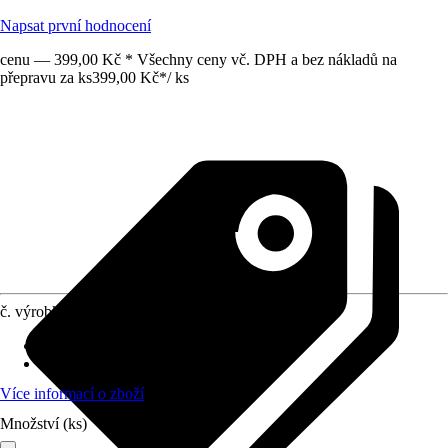
Napsat první hodnocení
cenu — 399,00 Kč * Všechny ceny vč. DPH a bez nákladů na
přepravu za ks
399,00 Kč
*
/
ks
č. výrobku
8551463
Provedení
:
Tyčová elektroda
Vhodné pro
:
obloukové svařování
Více informací o zboží
Množství (ks)