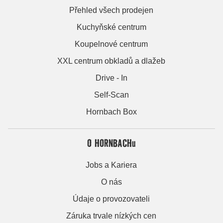
Přehled všech prodejen
Kuchyňské centrum
Koupelnové centrum
XXL centrum obkladů a dlažeb
Drive - In
Self-Scan
Hornbach Box
O HORNBACHu
Jobs a Kariera
O nás
Údaje o provozovateli
Záruka trvale nízkých cen