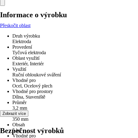
Informace o výrobku
Přeskočit oblast
Druh výrobku
Elektroda
Provedení
Tyčová elektroda
Oblast využití
Exteriér, Interiér
Využití
Ruční obloukové sváření
Vhodné pro
Ocel, Ocelový plech
Vhodné pro prostory
Dílna, Staveniště
Průměr
3,2 mm
Délka
Zobrazit více
350 mm
Obsah
Bezpečnost výrobků
5 kg
Vhodné pro