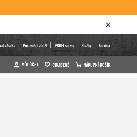
vat zásilku
Porovnání zboží
PROFI servis
Služby
Kariéra
MŮJ ÚČET
OBLÍBENÉ
NÁKUPNÍ KOŠÍK