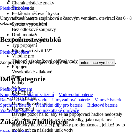
Charakteristické znaky
Přeskočit oblast
Šetřící vodu
Perlátor/směšovací tryska
Umyvadlová baterie stojánková s časovým ventilem, otevírací čas 6 - 8
M24x1 vnější závit
sekund, provedení chrom
Systém vypouštění
Bez odtokové soupravy
Druh montáže
Bezpečnost výrobků
Stojánková montáž
Typ připojení
Připojovací závit 1/2"
Přeskočit oblast
Vhodné pro
Tlakový zásobníkový ohřívač vody
Zodpovědnost za bezpečnost výrobku viz
.
informace výrobce
Připojení
Vysokotlaké - tlakové
Tvar
Další kategorie
Kulatý
Série
Přeskočit seznam
RM-TE16
Koupelna a sanitární zařízení
Vodovodní baterie
Obsah balení
Baterie na studenou vodu
Umyvadlové baterie
Vanové baterie
Umyvadlová baterie
Sprchové baterie
Náhradní díly pro baterie
Bidetové baterie
Upozornění
Vodovodní baterie pro nízkotlaké ohřívače
Dávejte pozor na to, aby se na připojovací hadice nedostaly
žádné leptavé nebo korozní prostředky, jako např. mycí
Zákaznická hodnocení
přípravky nebo čisticí přípravky pro domácnost, jelikož by to
mohlo mít za následek únik vody
Přeskočit oblast