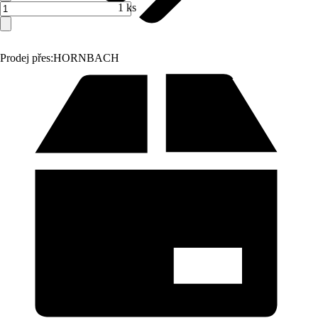
1 ks
Prodej přes:
HORNBACH