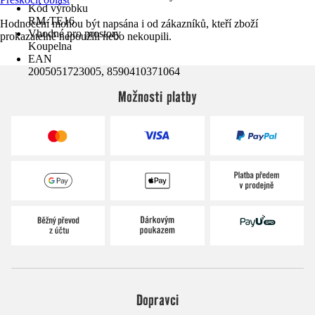
Kód výrobku
RM-TE16
Hodnocení mohou být napsána i od zákazníků, kteří zboží
Vhodné pro prostory
prokazatelně nepoužili nebo nekoupili.
Koupelna
EAN
2005051723005, 8590410371064
Možnosti platby
Dopravci