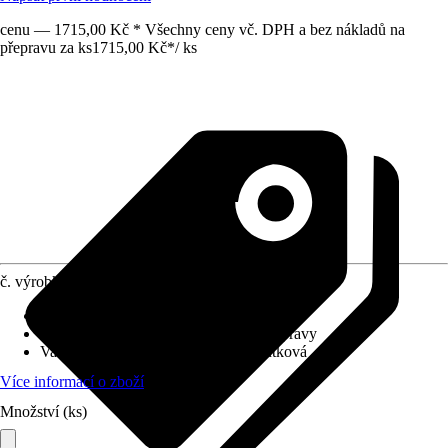
cenu — 1715,00 Kč * Všechny ceny vč. DPH a bez nákladů na
přepravu za ks
1715,00 Kč
*
/
ks
č. výrobku
5051723
Charakteristické znaky
:
Šetřící vodu
Systém vypouštění
:
Bez odtokové soupravy
Varianta
:
Umyvadlová baterie kohoutková
Více informací o zboží
Množství (ks)